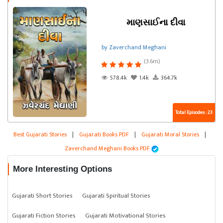
માણસાઈના દીવા
by Zaverchand Meghani
(3.6m)
578.4k
1.4k
364.7k
Total Episodes : 23
Best Gujarati Stories
|
Gujarati Books PDF
|
Gujarati Moral Stories
|
Zaverchand Meghani Books PDF
More Interesting Options
Gujarati Short Stories
Gujarati Spiritual Stories
Gujarati Fiction Stories
Gujarati Motivational Stories