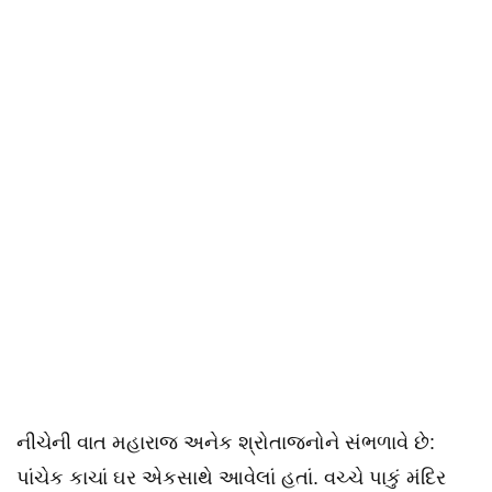
નીચેની વાત મહારાજ અનેક શ્રોતાજનોને સંભળાવે છે:
પાંચેક કાચાં ઘર એકસાથે આવેલાં હતાં. વચ્ચે પાકું મંદિર