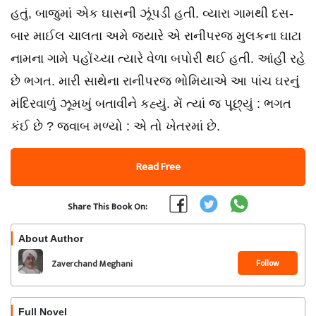
હતું, બાજુમાં એક ઘાસની ઝૂંપડી હતી. વ્યારા ગામથી દસ-
બાર માઈલ ચાલતા અમે જ્યારે એ રાનીપરજ મુલકના ઘાટા
નામના ગામે પહોંચ્યા ત્યારે વેળા બપોરી થઈ હતી. આંહીં રહે
છે ભગત. મારી સાથેના રાનીપરજ ભોમિયાએ આ પાંચ ઘરનું
મંદિરવાળું ઝૂમખું બતાવીને કહ્યું. મેં ત્યાં જ પૂછ્યું : ભગત
કંઈ છે ? જવાબ મળ્યો : એ તો ખેતરમાં છે.
Read Free
Share This Book On:
About Author
Follow
Zaverchand Meghani
Full Novel