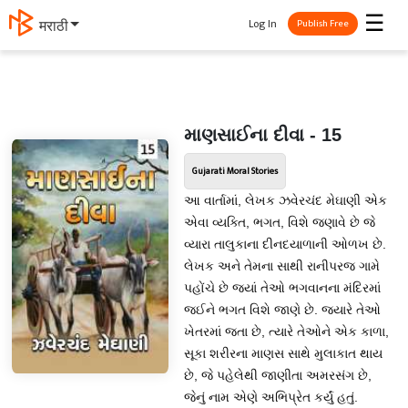
☰
Log In
मराठी
Publish Free
માણસાઈના દીવા - 15
Gujarati Moral Stories
આ વાર્તામાં, લેખક ઝવેરચંદ મેઘાણી એક
એવા વ્યક્તિ, ભગત, વિશે જણાવે છે જે
વ્યારા તાલુકાના દીનદયાળાની ઓળખ છે.
લેખક અને તેમના સાથી રાનીપરજ ગામે
પહોંચે છે જ્યાં તેઓ ભગવાનના મંદિરમાં
જઈને ભગત વિશે જાણે છે. જ્યારે તેઓ
ખેતરમાં જતા છે, ત્યારે તેઓને એક કાળા,
સૂકા શરીરના માણસ સાથે મુલાકાત થાય
છે, જે પહેલેથી જાણીતા અમરસંગ છે,
જેનું નામ એણે અભિપ્રેત કર્યું હતું.