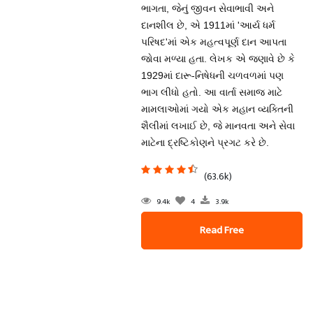
ભાગતા, જેનું જીવન સેવાભાવી અને
દાનશીલ છે, એ 1911માં 'આર્ય ધર્મ
પરિષદ'માં એક મહત્વપૂર્ણ દાન આપતા
જોવા મળ્યા હતા. લેખક એ જણાવે છે કે
1929માં દારૂ-નિષેધની ચળવળમાં પણ
ભાગ લીધો હતો. આ વાર્તા સમાજ માટે
મામલાઓમાં ગયો એક મહાન વ્યક્તિની
શૈલીમાં લખાઈ છે, જે માનવતા અને સેવા
માટેના દ્રષ્ટિકોણને પ્રગટ કરે છે.
(63.6k)
9.4k
4
3.9k
Read Free