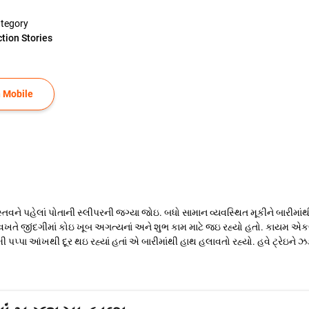
tegory
ction Stories
 Mobile
ને પહેલાં પોતાની સ્લીપરની જગ્યા જોઇ. બધો સામાન વ્યવસ્થિત મૂકીને બારીમાંથી પાપા
ે જીંદગીમાં કોઇ ખૂબ અગત્યનાં અને શુભ કામ માટે જઇ રહ્યો હતો. કાયમ એકલો
ી પપ્પા આંખથી દૂર થઇ રહ્યાં હતાં એ બારીમાંથી હાથ હલાવતો રહ્યો. હવે ટ્રેઇને