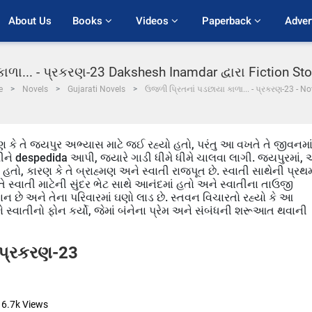
About Us
Books 
Videos 
Paperback 
Adver
ળા... - પ્રકરણ-23 Dakshesh Inamdar દ્વારા Fiction St
e
Novels
Gujarati Novels
ઉજળી પ્રિતનાં પડછાયા કાળા... - પ્રકરણ-23 - No
 કે તે જયપુર અભ્યાસ માટે જઈ રહ્યો હતો, પરંતુ આ વખતે તે જીવનમા
મંમીને despedida આપી, જયારે ગાડી ધીમે ધીમે ચાલવા લાગી. જયપુરમાં,
 હતો, કારણ કે તે બ્રાહ્મણ અને સ્વાતી રાજપૂત છે. સ્વાતી સાથેની પ્રથ
તે સ્વાતી માટેની સુંદર ભેટ સાથે આનંદમાં હતો અને સ્વાતીના તાઉજી
તાન છે અને તેના પરિવારમાં ઘણો લાડ છે. સ્તવન વિચારતો રહ્યો કે આ
ેણે સ્વાતીનો ફોન કર્યો, જેમાં બંનેના પ્રેમ અને સંબંધની શરૂઆત થવાની
- પ્રકરણ-23
6.7k
Views