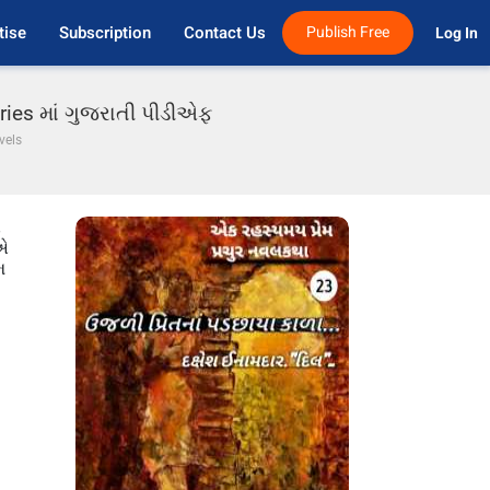
tise
Subscription
Contact Us
Publish Free
Log In 
ories માં ગુજરાતી પીડીએફ
vels
ં
 એ
મ