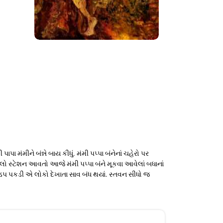
 મંમીને બંન્ને બાય કીધું. મંમી પપ્પા બંનેનાં ચહેરો પર
 સ્ટેશન આવતો આજે મંમી પપ્પા બંને મૂકવા આવેલાં બધાનાં
 ઝડપ પકડી એ લોકો દેખાતા સાવ બંધ થયાં. સ્તવન સીધો જ