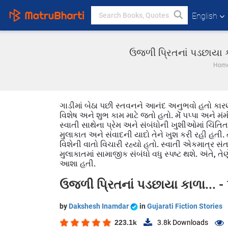
English
ઉજળી પ્રિતનાં પડછાયા કા
Hom
ગાડીમાં બેઠા પછી સ્તવનને આનંદ અનુભવો હતો કારણ
વિશેષ અને શુભ કામ માટે જતો હતો. મેંં પપ્પા અને 
સ્વાતી સાથેના પ્રેમ અને સંબંધોની ખુશીઓમાં ચિંતિત
મુલાકાત અને સંવાદની યાદો તેને ખુશ કરી રહી હતી. 
વિશેની વાતો વિચારી રહ્યો હતો. સ્વાતી એકમાત્ર સં
મુલાકાતમાં સામાજીક સંબંધો વધુ સ્પષ્ટ થશે. અંતે, ત
આશા હતી.
ઉજળી પ્રિતનાં પડછાયા કાળા... 
by
Dakshesh Inamdar
in
Gujarati Fiction Stories
223.1k
3.8k
Downloads