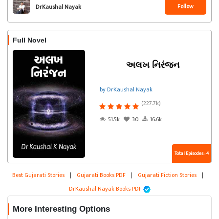
Follow
DrKaushal Nayak
Full Novel
અલખ નિરંજન
by DrKaushal Nayak
(227.7k)
51.5k
30
16.6k
Total Episodes : 4
Best Gujarati Stories
|
Gujarati Books PDF
|
Gujarati Fiction Stories
|
DrKaushal Nayak Books PDF
More Interesting Options