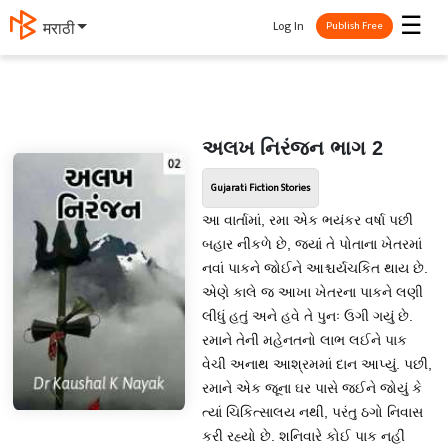
☰
Log In
मराठी
Publish Free
અલખ નિરંજન ભાગ 2
Gujarati Fiction Stories
આ વાર્તામાં, રમા એક ભયંકર વર્ષા પછી
બહાર નીકળે છે, જ્યાં તે પોતાના ખેતરમાં
નવાં પાકને જોઈને આશ્ચર્યચકિત થાય છે.
એણે કાલે જ આખા ખેતરના પાકને લણી
લીધું હતું અને હવે તે પુનઃ ઉગી ગયું છે.
રમાને તેની મહેનતનો લાભ લઈને પાક
વેચી અનાથ આશ્રમમાં દાન આપ્યું. પછી,
રમાને એક જૂના ઘર પાસે જઈને જોયું કે
ત્યાં ચિકિત્સાલય નથી, પરંતુ ઠગો નિવાસ
કરી રહ્યો છે. શનિવારે કોઈ પાક નહીં