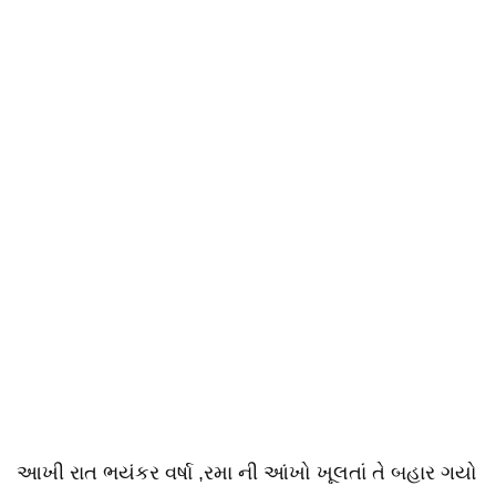
આખી રાત ભયંકર વર્ષા ,રમા ની આંખો ખૂલતાં તે બહાર ગયો