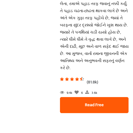
લેતા, રમાએ પહાડ તરફ જવાનું નક્કી કર્યું.
તે પહાડ ચઢતા-chઢતા થાકવા લાગે છે અને
અંતે એક ગુફા તરફ પહોંચે છે, જ્યાં તે
બરફના સુંદર દ્રશ્યો જોઈને ખુશ થાય છે.
જ્યારે તે પગથિયાં ચડી રહ્યો હોય છે,
ત્યારે ધીમે ધીમે તે વૃદ્ધ થવા લાગે છે, અને
એની દાઢી, મૂછ અને વાળ સફેદ થઈ જાય
છે. આ મુજબ, વાર્તા રમાના જીવનની એક
આતિથ્ય અને અનુભવની સફરનું વર્ણન
કરે છે.
(81.8k)
9.4k
6
3.6k
Read Free