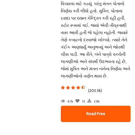
વિચારવા માટે કહ્યું. પરંતુ મંતન પોતાનો
નિર્ણય કરી લીધો હતો. મુક્તિ, પોતાના
ઇરાદા પર ધ્યાન કેન્દ્રિત કરી રહી હતી,
સ્ટોર રૂમમાં ગઈ, જ્યાં એવી તીવ્રતાથી
વાસ આવી હતી જે પહેલા નહોતી. જ્યારે
તેણે કબાટનો દરવાજો ખોલ્યો, ત્યારે તેને
કંઈક અણધાર્યું અનુભવ્યું અને જોરથી
ચીસ પાડી. આ રીતે, બંને પાત્રો વચ્ચેની
લાગણીઓ અને સંઘર્ષો ઉદભવતા રહે છે,
જેમાં મુક્તિ અને મંતન બંનેના નિર્ણય અને
લાગણીઓનો વર્ણન થાય છે.
(203.5k)
6.7k
13
2.8k
Read Free