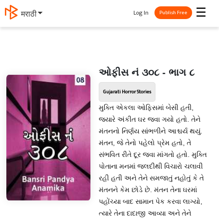
☰
Log In
मराठी
Publish Free
ઓફીસ નં ૩૦૮ - ભાગ ૮
Gujarati Horror Stories
મુક્તિ એકલા ઓફિસમાં બેસી હતી,
જ્યારે અંકીત ઘર જવા ગયો હતો. તેને
મંતનનો નિર્ણય સાંભળીને આશ્ચર્ય થયું.
મંતન, જે તેનો પહેલો પ્રેમ હતો, તે
સંભવિત રીતે દૂર જવા માંગતો હતો. મુક્તિ
પોતાના મનમાં જલદીથી વિચારો ચલાવી
રહી હતી અને તેને સમજાતું નહોતું કે તે
મંતનને કેમ છોડે છે. મંતન તેના ઘરમાં
પહોંચ્યા બાદ સામાન પેક કરવા લાગ્યો,
ત્યારે તેના દાદાજી આવ્યા અને તેને