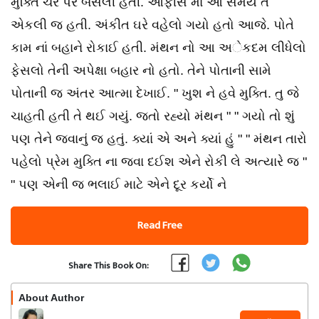
મુક્તિ ચેર પર બેસેલી હતી. ઓફીસ માં આ સમયે તે
એકલી જ હતી. અંકીત ઘરે વહેલો ગયો હતો આજે. પોતે
કામ નાં બહાને રોકાઈ હતી. મંથન નો આ અેકદમ લીધેલો
ફેસલો તેની અપેક્ષા બહાર નો હતો. તેને પોતાની સામે
પોતાની જ અંતર આત્મા દેખાઈ. " ખુશ ને હવે મુક્તિ. તુ જે
ચાહતી હતી તે થઈ ગયું. જતો રહ્યો મંથન " " ગયો તો શું
પણ તેને જવાનું જ હતું. ક્યાં એ અને ક્યાં હું " " મંથન તારો
પહેલો પ્રેમ મુક્તિ ના જવા દઈશ એને રોકી લે અત્યારે જ "
" પણ એની જ ભલાઈ માટે એને દૂર કર્યો ને
Read Free
Share This Book On:
About Author