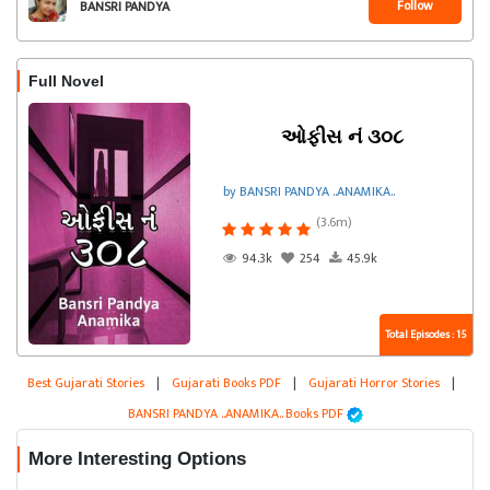
Follow
BANSRI PANDYA
..ANAMIKA..
Full Novel
ઓફીસ નં ૩૦૮
by BANSRI PANDYA ..ANAMIKA..
(3.6m)
94.3k
254
45.9k
Total Episodes : 15
Best Gujarati Stories
|
Gujarati Books PDF
|
Gujarati Horror Stories
|
BANSRI PANDYA ..ANAMIKA.. Books PDF
More Interesting Options