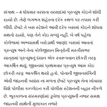
સંગાથ – 4 ધોધમાર વરસતા વરસાદમાં પ્રત્યુષ કોઇને શોધી
રહ્યો છે. તેણે લગભગ શહેરના દરેક સ્થળ પર તપાસ કરી
લીધી. છેવટે તે બસ સ્ટેશને આવી દરેક બસમાં કોઇને શોધવા
મથતો રહ્યો, પણ તેને કોઇ મળ્યું નહીં. બે વર્ષ પહેલા
કોલેજમાં અભ્યાસર્થે બરોડાથી આણંદ બસમાં આવતાં
પ્રત્યુષ અને તેના કોલેજીયન મિત્રોની મસ્તીસભર
યાત્રામાં પ્રત્યુષનું ધ્યાન એક સ્વરૂપવાન છોકરી તરફ
આકર્ષિત થયું. જીવનમાં પ્રથમવાર પ્રત્યુષ આમ કોઇ
છોકરી તરફ આકર્ષિત થયો હતો. પોતાની જીવનસંગિની
એવી જાહ્નવી ક્યાંય ના મળતા છેવટે પ્રત્યુષ તેના ખોવાયા
વિશે પોલીસ કમ્પ્લેઇન કરી પોલીસ સ્ટેશનની બહાર નીકળે
છે. ભૂતકાળના સંસ્મરણોમાં ડૂબેલા પ્રત્યુષની નજર સમક્ષ
જાહ્નવી સાથેની મુલાકાત નજરે