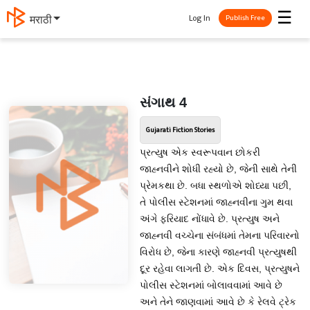
☰
Log In
मराठी
Publish Free
સંગાથ 4
Gujarati Fiction Stories
પ્રત્યુષ એક સ્વરૂપવાન છોકરી
જાહ્નવીને શોધી રહ્યો છે, જેની સાથે તેની
પ્રેમકથા છે. બધા સ્થળોએ શોધ્યા પછી,
તે પોલીસ સ્ટેશનમાં જાહ્નવીના ગુમ થવા
અંગે ફરિયાદ નોંધાવે છે. પ્રત્યુષ અને
જાહ્નવી વચ્ચેના સંબંધમાં તેમના પરિવારનો
વિરોધ છે, જેના કારણે જાહ્નવી પ્રત્યુષથી
દૂર રહેવા લાગતી છે. એક દિવસ, પ્રત્યુષને
પોલીસ સ્ટેશનમાં બોલાવવામાં આવે છે
અને તેને જાણવામાં આવે છે કે રેલવે ટ્રેક