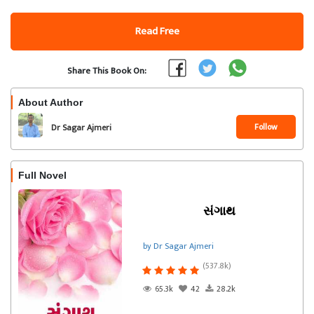
Read Free
Share This Book On:
About Author
Follow
Dr Sagar Ajmeri
Full Novel
સંગાથ
by Dr Sagar Ajmeri
(537.8k)
65.3k
42
28.2k