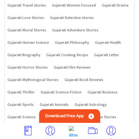
Gujarati Travel stories
Gujarati Women Focused
Gujarati Drama
Gujarati Love Stories
Gujarati Detective stories
Gujarati Moral Stories
Gujarati Adventure Stories
Gujarati Human Science
Gujarati Philosophy
Gujarati Health
Gujarati Biography
Gujarati Cooking Recipe
Gujarati Letter
Gujarati Horror Stories
Gujarati Film Reviews
Gujarati Mythological Stories
Gujarati Book Reviews
Gujarati Thriller
Gujarati Science-Fiction
Gujarati Business
Gujarati Sports
Gujarati Animals
Gujarati Astrology
Download Free App
Gujarati Science
Gujarati Anything
Gujarati Crime Stories