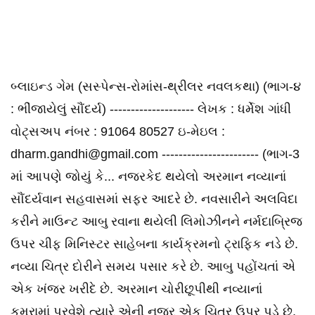
બ્લાઇન્ડ ગેમ (સસ્પેન્સ-રોમાંસ-થ્રીલર નવલકથા) (ભાગ-૪
: ભીંજાયેલું સૌંદર્ય) -------------------- લેખક : ધર્મેશ ગાંધી
વોટ્સઅપ નંબર : 91064 80527 ઇ-મેઇલ :
dharm.gandhi@gmail.com ----------------------- (ભાગ-3
માં આપણે જોયું કે... નજરકેદ થયેલો અરમાન નવ્યાનાં
સૌંદર્યવાન સહવાસમાં સફર આદરે છે. નવસારીને અલવિદા
કરીને માઉન્ટ આબુ રવાના થયેલી લિમોઝીનને નર્મદાબ્રિજ
ઉપર ચીફ મિનિસ્ટર સાહેબના કાર્યક્રમનો ટ્રાફિક નડે છે.
નવ્યા ચિત્ર દોરીને સમય પસાર કરે છે. આબુ પહોંચતાં એ
એક ખંજર ખરીદે છે. અરમાન ચોરીછૂપીથી નવ્યાનાં
કમરામાં પ્રવેશે ત્યારે એની નજર એક ચિત્ર ઉપર પડે છે,