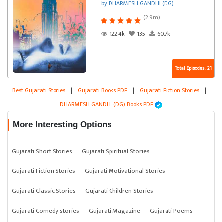
by DHARMESH GANDHI (DG)
(2.9m)
122.4k
135
60.7k
Total Episodes : 21
Best Gujarati Stories
|
Gujarati Books PDF
|
Gujarati Fiction Stories
|
DHARMESH GANDHI (DG) Books PDF
More Interesting Options
Gujarati Short Stories
Gujarati Spiritual Stories
Gujarati Fiction Stories
Gujarati Motivational Stories
Gujarati Classic Stories
Gujarati Children Stories
Gujarati Comedy stories
Gujarati Magazine
Gujarati Poems