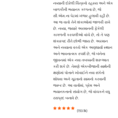
નવ્યાની દોરેલી ચિત્રનો રહસ્ય અને એક
બાળકીની ભયાનક કલ્પના છે, જે
સી.એમ.ના પેટમાં ખંજર હુલાવી રહી છે.
આ જ વાતો તેને શંકાઓમાં જાળવી રાખે
છે. નવ્યા, જ્યારે અરમાનની ફેંકેલી
કાગળની કરચલીઓ વાંચે છે, તો તે પણ
શંકાસ્પદ રીતે છોભી જાય છે. અરમાન
અને નવ્યાના વચ્ચે એક અણધાર્યા સ્થાન
અને ભાવનાત્મક સ્પર્શ છે, જે બંનેના
જીવનમાં એક નવા તબક્કાની શરૂઆત
કરી શકે છે. તેમણે એકબીજાની સાથેની
ક્ષણોમાં પોતાને ખોવાઈને નવા સંકેતો
શોધવા અને ગૂઢતાનો સામનો કરવાની
જરૂર છે. આ વાર્તામાં, પ્રેમ અને
ભયાનકતાનો સંયોગ છે, જે વાંચકને વધુ
રસપ્રદ બનાવે છે.
(153.1k)