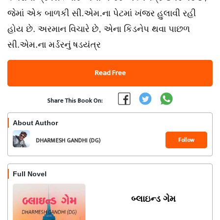
જેમાં એક બાળકી સી.એમ.ના પેટમાં ખંજર હુલાવી રહી
હોય છે. અરમાન વિચારે છે, એના કિડનેપ થવા પાછળ
સી.એમ.ના મર્ડરનું ષડયંત્ર
Read Free
Share This Book On:
About Author
Follow
DHARMESH GANDHI (DG)
Full Novel
બ્લાઇન્ડ ગેમ