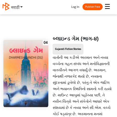
☰
Log In
मराठी
Publish Free
બ્લાઇન્ડ ગેમ (ભાગ-૪)
Gujarati Fiction Stories
વાર્તાની આ કડીએ અરમાન અને નવ્યા
વચ્ચેના ગહન સંબંધ અને મનોવિજ્ઞાનની
વાતચીતને આગળ વધાર્યું છે. અરમાન,
જેનાથી નજરકેદ થયો છે, નવ્યાના
સુંદરતામાં ડૂબેલો છે, પરંતુ તે એક જટિલ
અને ભયાનક સ્થિતિનો સામનો કરી રહ્યો
છે. માઉન્ટ આબુમાં પહોંચ્યા પછી, તે
નવીન ચિત્રો અને સંકેતોને આધારે એક
સંશયમાં છે કે નવ્યા અને સી.એમ. વચ્ચે
કોઈ ષડ્યંત્ર છે. અરમાનના મનમાં