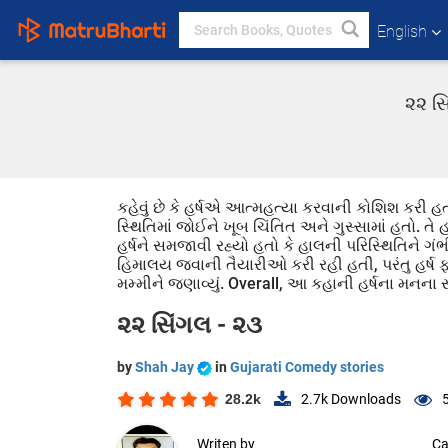
English
૨૨ સિ
કહેવું છે કે હર્ષએ આત્મહત્યા કરવાની કોશિશ કરી હ
સ્થિતિમાં જોઈને ખૂબ ચિંતિત અને ગુસ્સામાં હતો. તે હ
હર્ષને સમજાવી રહ્યો હતો કે હાલની પરિસ્થિતિને ગંભ
હિમાલય જવાની તૈયારીઓ કરી રહી હતી, પરંતુ હર્ષ ફ
મમ્મીને જણાવ્યું. Overall, આ કહાની હર્ષના મનના સંઘ
૨૨ સિંગલ - ૨૩
by
Shah Jay
in
Gujarati Comedy stories
28.2k
2.7k
Downloads
Writen by
Ca