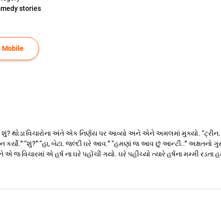
medy stories
 Mobile
 શું? થોડા વિચારોના અંતે એક નિર્ણય પર આવ્યો અને એને અમલમાં મુક્યો. “ટ્રીન.....
્ન કર્યો.” “શું?” “હા, બેટા. જલ્દી ઘરે આવ.” “હમણાં જ આવ છું આન્ટી..” અક્ષતનો ગુસ્
ે એ જ વિચારમાં એ હર્ષ ના ઘરે પહોંચી ગયો. ઘરે પહીચ્યો ત્યારે હર્ષના મમ્મી રડત