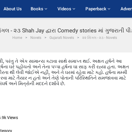
About Us
Books 
Videos 
Paperback 
Adver
ંગલ - ૨૩ Shah Jay દ્વારા Comedy stories માં ગુજરાતી 
Home
Novels
Gujarati Novels
૨૨ સિંગલ - ૨૩ - Novels
તી, પરંતુ તે એક સામાન્ય કટાવા સાથે સમાપ્ત થઈ. અક્ષત હર્ષને આ
ર્ષના ઘરે પહોંચતો અને તેના પપ્પા હર્ષના ઘા સાફ કરી રહ્યા હતા. અક્ષત
ીરતા થી લેવી જોઈએ નહી, અને તે ઘરમાં રહેવા માટે કહો. હર્ષના મમ્મી
રવા માટે તૈયાર ન હતો અને તેણે પોતાની પરિસ્થિતિને સમજાવવા માટે
ર્ષ અને મિત્રોની મદદને દર્શાવે છે.
5.9k
Views
tegory