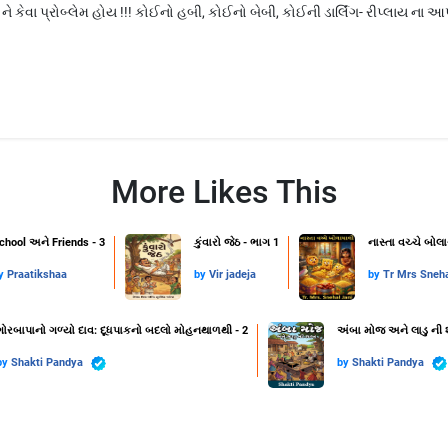
ને કેવા પ્રોબ્લેમ હોય !!! કોઈનો હબી, કોઈનો બેબી, કોઈની ડાર્લિંગ- રીપ્લાય 
More Likes This
chool અને Friends - 3
કુંવારો જેઠ - ભાગ 1
નાસ્તા વચ્ચે બોલ
y
Praatikshaa
by
Vir jadeja
by
Tr Mrs Sneha
ગોરબાપાનો ગળ્યો દાવ: દૂધપાકનો બદલો મોહનથાળથી - 2
અંબા મોજ અને લાડુ ની 
by
Shakti Pandya
by
Shakti Pandya