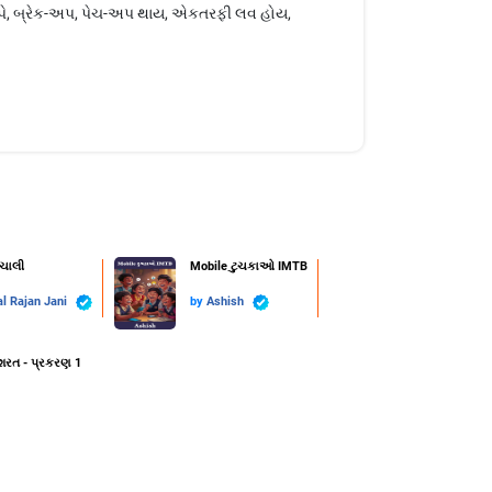
ના આપે, બ્રેક-અપ, પેચ-અપ થાય, એકતરફી લવ હોય,
ાચાલી
Mobile ટુચકાઓ IMTB
l Rajan Jani
by
Ashish
શરત - પ્રકરણ 1