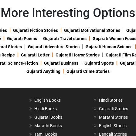
More Interesting Options
ries
Gujarati Fiction Stories
Gujarati Motivational Stories
Gujar
e
Gujarati Poems
Gujarati Travel stories
Gujarati Women Focu
oral Stories
Gujarati Adventure Stories
Gujarati Human Science
g Recipe
Gujarati Letter
Gujarati Horror Stories
Gujarati Film R
rati Science-Fiction
Gujarati Business
Gujarati Sports
Gujarati
Gujarati Anything
Gujarati Crime Stories
English Books
Hindi Stories
Hindi Books
Gujarati Stories
Gujarati Books
Marathi Stories
Marathi Books
English Stories
Tamil Books
Bengali Stories