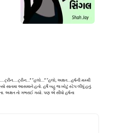
ટ્રીન....ટ્રીન...” “હલો...” “હલો, અક્ષત...હર્ષની મમ્મી
સો સાતમા આસમાને હતો. હર્ષે બહુ જ ખોટું સ્ટેપ લીધું હતું.
ા હતા. અક્ષત તો ગભરાઈ ગયો. પણ એ સીધો હર્ષના