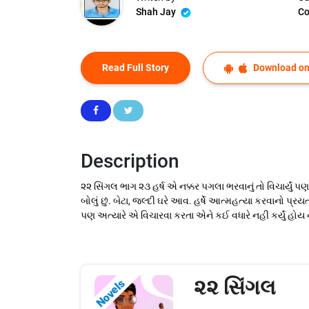
Shah Jay
Co
Read Full Story
Download on
Description
૨૨ સિંગલ ભાગ ૨૩ હર્ષ એ નક્કર પગલા ભરવાનું તો વિચાર્યું પણ
બોલું છું. બેટા, જલ્દી ઘરે આવ. હર્ષે આત્મહત્યા કરવાનો પ્રયત
પણ અત્યારે એ વિચારવા કરતા એને કઈ વધારે નહી કર્યું હોય ન
૨૨ સિંગલ
Novels