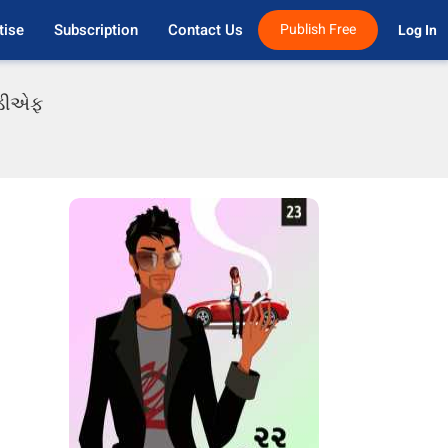
tise
Subscription
Contact Us
Publish Free
Log In 
પીડીએફ