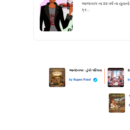
આજકાલ ના ૨૨ વર્ષ ના યુવાનો 
ક્ર...
આનંદનગર - ટુંકો પરિચય
S
by
Rupen Patel
b