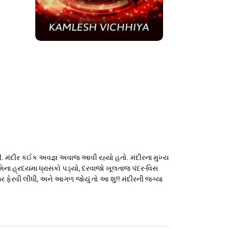
ી. મંદીર કઈક અવજ્ઞ અવાજ આવી રહ્યો હતો. મંદીરના મુખ્ય
ભૂમિના હ્રદયમા ધ્રાસકો પડ્યો, દરવાજો ખૂલતાજ પંદર-વિસ
ફેરવી લીધી, અને આગળ જોયું તો આ શુ!! મંદીરની જગ્યા