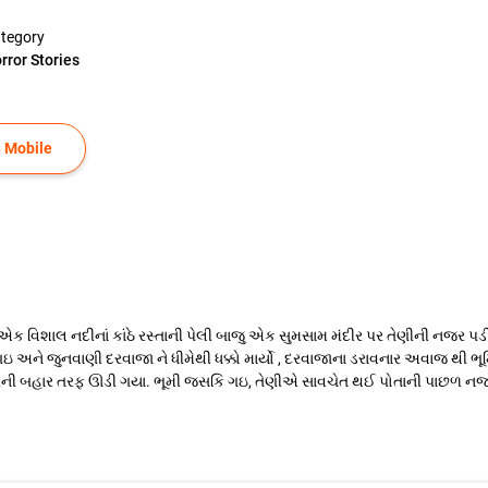
tegory
rror Stories
 Mobile
ક વિશાલ નદીનાં કાંઠે રસ્તાની પેલી બાજુ એક સુમસામ મંદીર પર તેણીની નજર પડ
ી ગઇ અને જુનવાણી દરવાજા ને ધીમેથી ધક્કો માર્યો , દરવાજાના ડરાવનાર અવાજ થી 
દીરની બહાર તરફ ઊડી ગયા. ભૂમી જસકિ ગઇ, તેણીએ સાવચેત થઈ પોતાની પાછળ નજર 