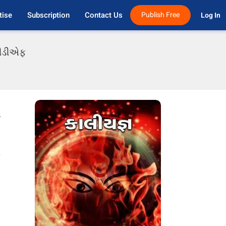
tise
Subscription
Contact Us
Publish Free
Log In 
 પીડીએફ
ં
.