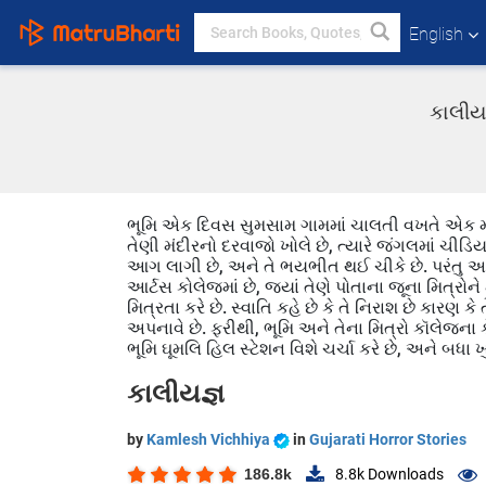
English
કાલીયજ
ભૂમિ એક દિવસ સુમસામ ગામમાં ચાલતી વખતે એક મંદ
તેણી મંદીરનો દરવાજો ખોલે છે, ત્યારે જંગલમાં ચીડ
આગ લાગી છે, અને તે ભયભીત થઈ ચીકે છે. પરંતુ આ બ
આર્ટસ કોલેજમાં છે, જ્યાં તેણે પોતાના જૂના મિત્રો
મિત્રતા કરે છે. સ્વાતિ કહે છે કે તે નિરાશ છે કારણ 
અપનાવે છે. ફરીથી, ભૂમિ અને તેના મિત્રો કૉલેજના કે
ભૂમિ ઘૂમલિ હિલ સ્ટેશન વિશે ચર્ચા કરે છે, અને બધ
કાલીયજ્ઞ
by
Kamlesh Vichhiya
in
Gujarati Horror Stories
186.8k
8.8k
Downloads