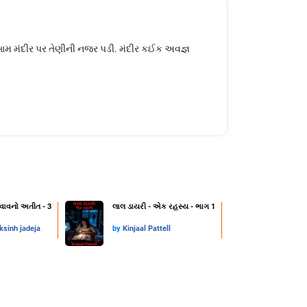
સામ મંદીર પર તેણીની નજર પડી. મંદીર કઈક અવજ્ઞ
વાવનો અતીત - 3
લાલ ડાયરી - એક રહસ્ય - ભાગ 1
ksinh jadeja
by
Kinjaal Pattell