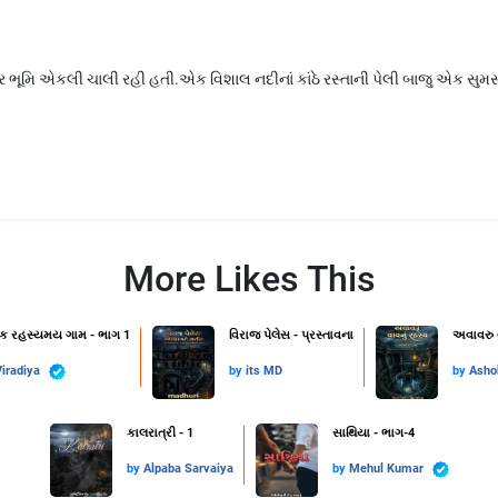
 ભૂમિ એકલી ચાલી રહી હતી.એક વિશાલ નદીનાં કાંઠે રસ્તાની પેલી બાજુ એક સુમ
More Likes This
એક રહસ્યમય ગામ - ભાગ 1
વિરાજ પેલેસ - પ્રસ્તાવના
અવાવરુ 
iradiya
by
its MD
by
Asho
કાલરાત્રી - 1
સાથિયા - ભાગ-4
by
Alpaba Sarvaiya
by
Mehul Kumar