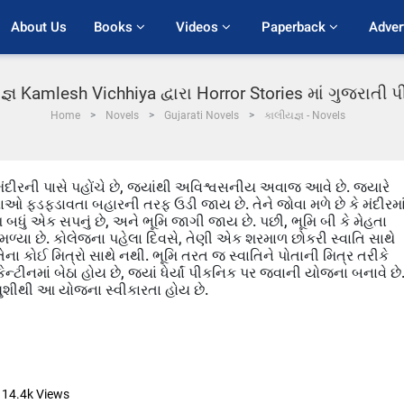
About Us
Books 
Videos 
Paperback 
Adver
્ઞ Kamlesh Vichhiya દ્વારા Horror Stories માં ગુજરાતી
Home
Novels
Gujarati Novels
કાલીયજ્ઞ - Novels
ીરની પાસે પહોંચે છે, જ્યાંથી અવિશ્વસનીય અવાજ આવે છે. જ્યારે
િયાઓ ફડફડાવતા બહારની તરફ ઉડી જાય છે. તેને જોવા મળે છે કે મંદીરમા
ધું એક સપનું છે, અને ભૂમિ જાગી જાય છે. પછી, ભૂમિ બી કે મેહતા
ને મળ્યા છે. કોલેજના પહેલા દિવસે, તેણી એક શરમાળ છોકરી સ્વાતિ સાથે
કે તેના કોઈ મિત્રો સાથે નથી. ભૂમિ તરત જ સ્વાતિને પોતાની મિત્ર તરીકે
ન્ટીનમાં બેઠા હોય છે, જ્યાં ધેર્યાં પીકનિક પર જવાની યોજના બનાવે છે
ા ખુશીથી આ યોજના સ્વીકારતા હોય છે.
14.4k
Views