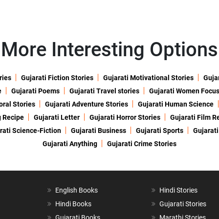
More Interesting Options
ries
Gujarati Fiction Stories
Gujarati Motivational Stories
Gujar
e
Gujarati Poems
Gujarati Travel stories
Gujarati Women Focu
oral Stories
Gujarati Adventure Stories
Gujarati Human Science
g Recipe
Gujarati Letter
Gujarati Horror Stories
Gujarati Film R
rati Science-Fiction
Gujarati Business
Gujarati Sports
Gujarati
Gujarati Anything
Gujarati Crime Stories
English Books
Hindi Stories
Hindi Books
Gujarati Stories
Gujarati Books
Marathi Stories