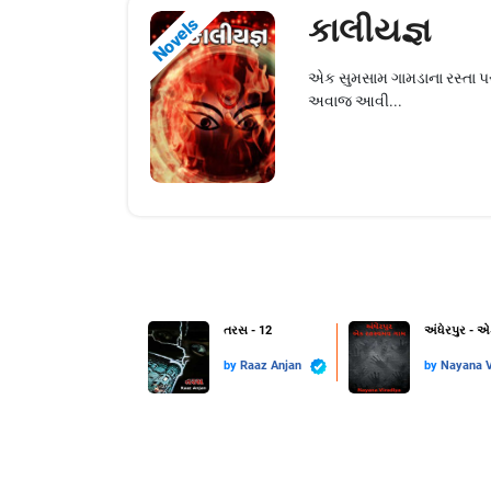
કાલીયજ્ઞ
Novels
એક સુમસામ ગામડાના રસ્તા પર
અવાજ આવી...
તરસ - 12
અંધેરપુર - 
by
Raaz Anjan
by
Nayana V