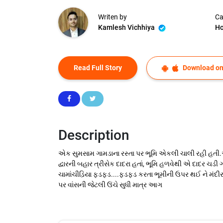
Writen by
Ca
Kamlesh Vichhiya
Ho
Read Full Story
Download on
Description
એક સુમસામ ગામડાના રસ્તા પર ભૂમિ એકલી ચાલી રહી હતી.એ
દ્વારની બહાર ત્રીસેક દાદરા હતાં, ભૂમિ હળવેથી એ દાદર ચડ
ચામાંચીડ઼િયા ફડફડ....ફડફડ કરતા ભૂમીની ઉપર થઈ ને મં
પર વાંસની જેટલી ઉંચે સુધી માત્ર આગ