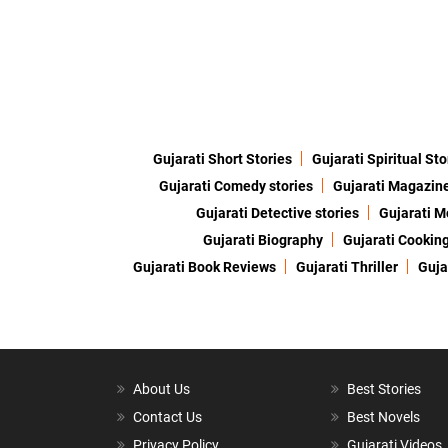
Gujarati Short Stories
Gujarati Spiritual Sto
Gujarati Comedy stories
Gujarati Magazin
Gujarati Detective stories
Gujarati M
Gujarati Biography
Gujarati Cookin
Gujarati Book Reviews
Gujarati Thriller
Guja
About Us
Best Stories
Contact Us
Best Novels
Privacy Policy
Gujarati Videos