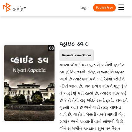
☰
Log In
தமிழ்
Publish Free
વ્હાઇટ ડવ ૮
Gujarati Horror Stories
કાવ્યા એક દિવસ પૂજારી પાસેથી વ્હાઈટ
ડવ હોસ્પિટલનો ઇતિહાસ જાણીને બહાર
આવે છે ત્યારે શશાંકને ત્યાં ઊભો જોઈને
ચોંકી જાય છે. કાવ્યાએ શશાંકને પૂછ્યું કે
તે અહીં શું કરી રહ્યો છે, ત્યારે શશાંક કહે
છે કે તે તેની રાહ જોઈ રહ્યો હતો. કાવ્યાને
ગુસ્સો આવે છે અને ગાડી તરફ ચાલવા
લાગે છે. ગાડીમાં બેસતી વખતે માધવી બેન
શશાંક અને કાવ્યાની વાતો સાંભળી લે છે,
જેને સાંભળીને કાવ્યાના મુખ પર સ્મિત