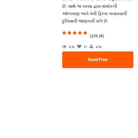
છે, સાથે જ કાવ્યા દ્વારા શશાંકની
ઓળખાણ અને તેની ફિલ્મ બનાવવાની
દુનિયાની જાણકારી મળે છે.
(239.2k)
6.7k
13
4.7k
Read Free