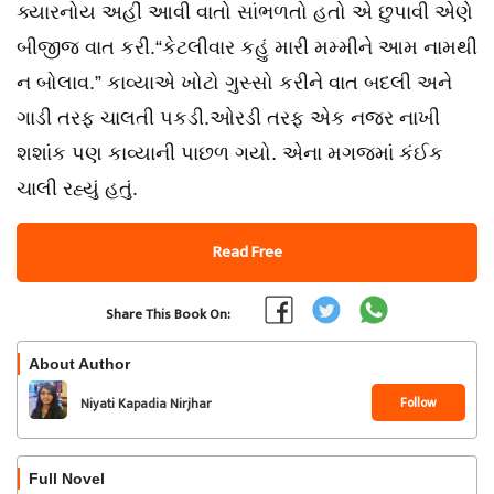
ક્યારનોય અહીં આવી વાતો સાંભળતો હતો એ છુપાવી એણે
બીજીજ વાત કરી.“કેટલીવાર કહું મારી મમ્મીને આમ નામથી
ન બોલાવ.” કાવ્યાએ ખોટો ગુસ્સો કરીને વાત બદલી અને
ગાડી તરફ ચાલતી પકડી.ઓરડી તરફ એક નજર નાખી
શશાંક પણ કાવ્યાની પાછળ ગયો. એના મગજમાં કંઈક
ચાલી રહ્યું હતું.
Read Free
Share This Book On:
About Author
Follow
Niyati Kapadia Nirjhar
Full Novel