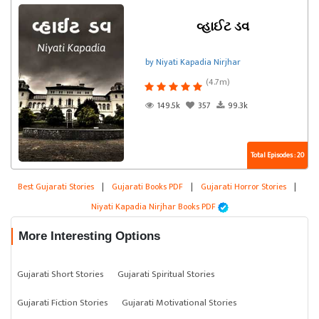
વ્હાઈટ ડવ
by Niyati Kapadia Nirjhar
(4.7m)
149.5k
357
99.3k
Total Episodes : 20
Best Gujarati Stories
|
Gujarati Books PDF
|
Gujarati Horror Stories
|
Niyati Kapadia Nirjhar Books PDF
More Interesting Options
Gujarati Short Stories
Gujarati Spiritual Stories
Gujarati Fiction Stories
Gujarati Motivational Stories