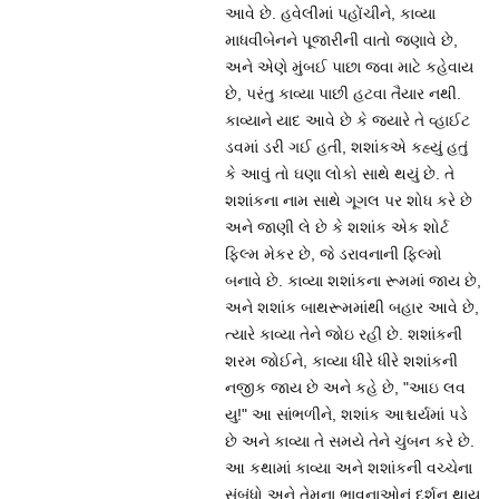
આવે છે. હવેલીમાં પહોંચીને, કાવ્યા
માધવીબેનને પૂજારીની વાતો જણાવે છે,
અને એણે મુંબઈ પાછા જવા માટે કહેવાય
છે, પરંતુ કાવ્યા પાછી હટવા તૈયાર નથી.
કાવ્યાને યાદ આવે છે કે જ્યારે તે વ્હાઈટ
ડવમાં ડરી ગઈ હતી, શશાંકએ કહ્યું હતું
કે આવું તો ઘણા લોકો સાથે થયું છે. તે
શશાંકના નામ સાથે ગૂગલ પર શોધ કરે છે
અને જાણી લે છે કે શશાંક એક શોર્ટ
ફિલ્મ મેકર છે, જે ડરાવનાની ફિલ્મો
બનાવે છે. કાવ્યા શશાંકના રૂમમાં જાય છે,
અને શશાંક બાથરૂમમાંથી બહાર આવે છે,
ત્યારે કાવ્યા તેને જોઇ રહી છે. શશાંકની
શરમ જોઈને, કાવ્યા ધીરે ધીરે શશાંકની
નજીક જાય છે અને કહે છે, "આઇ લવ
યુ!" આ સાંભળીને, શશાંક આશ્ચર્યમાં પડે
છે અને કાવ્યા તે સમયે તેને ચુંબન કરે છે.
આ કથામાં કાવ્યા અને શશાંકની વચ્ચેના
સંબંધો અને તેમના ભાવનાઓનું દર્શન થાય