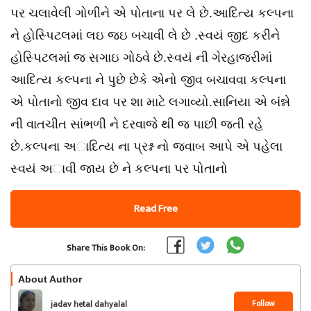
પર ચલાવેલી ગોળીને એ પોતાના પર લે છે.આદિત્ય કલ્પના
ને હોસ્પિટલમાં લઇ જઇ બચાવી લે છે .સ્વયં જીદ કરીને
હોસ્પિટલમાં જ સગાઇ ગોઠવે છે.સ્વયં ની ગેરહાજરીમાં
આદિત્ય કલ્પના ને પુછે છેકે એનો જીવ બચાવવા કલ્પના
એ પોતાનો જીવ દાવ પર શા માટે લગાવ્યો.સાનિયા એ બંન્ને
ની વાતચીત સાંભળી ને દરવાજે થી જ પાછી જતી રહે
છે.કલ્પના અાદિત્ય ના પ્રશ્ન નો જવાબ આપે એ પહેલા
સ્વયં અાવી જાય છે ને કલ્પના પર પોતાનો
Read Free
Share This Book On:
About Author
Follow
jadav hetal dahyalal