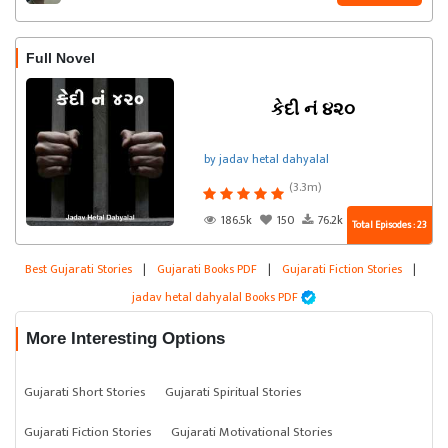
Full Novel
કેદી નં ૪૨૦
by jadav hetal dahyalal
(3.3m)
186.5k
150
76.2k
Total Episodes : 23
Best Gujarati Stories
|
Gujarati Books PDF
|
Gujarati Fiction Stories
|
jadav hetal dahyalal Books PDF
More Interesting Options
Gujarati Short Stories
Gujarati Spiritual Stories
Gujarati Fiction Stories
Gujarati Motivational Stories