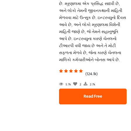
છે. મ્રૃણાલમા એક પ્રસિદ્ધ સાધ્વી છે,
અને લોકો તેમની જીવનકથાની માહિતી
મેળવવા માટે ઉત્સુક છે. ઇન્ટરવ્યુનો દિવસ
આવે છે, અને લોકો મ્રૃણાલમા વિશેની
માહિતી જાણે છે, જે તેમને સહાનુભૂતિ
આપે છે. ઇન્ટરવ્યુના કારણે ચેનલનો
ટીઆરપી વધી જાય છે અને તે મોટી
સફળતા મેળવે છે, જેના કારણે ચેનલના
માલિકો કર્મચારીઓને બોનસ આપે છે.
(124.1k)
5.7k
2
2.7k
Read Free