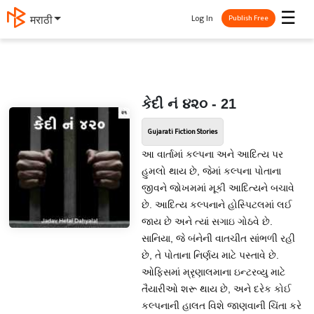
☰
Log In
मराठी
Publish Free
કેદી નં ૪૨૦ - 21
Gujarati Fiction Stories
આ વાર્તામાં કલ્પના અને આદિત્ય પર
હુમલો થાય છે, જેમાં કલ્પના પોતાના
જીવને જોખમમાં મૂકી આદિત્યને બચાવે
છે. આદિત્ય કલ્પનાને હોસ્પિટલમાં લઈ
જાય છે અને ત્યાં સગાઇ ગોઠવે છે.
સાનિયા, જે બંનેની વાતચીત સાંભળી રહી
છે, તે પોતાના નિર્ણય માટે પસ્તાવે છે.
ઓફિસમાં મ્રૃણાલમાના ઇન્ટરવ્યુ માટે
તૈયારીઓ શરૂ થાય છે, અને દરેક કોઈ
કલ્પનાની હાલત વિશે જાણવાની ચિંતા કરે