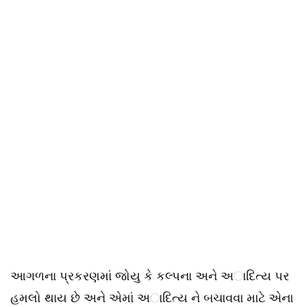
આગળના પ્રકરણમાં જોયુ કે કલ્પના અને અાદિત્ય પર
હમલો થાય છે અને એમાં અાદિત્ય ને બચાવવા માટે એના