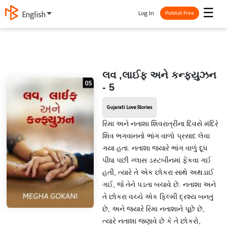
☰
Log In
ગુજરાતી
Publish Free
લવ ,લાઈફ અને કન્ફ્યુઝન
- 5
Gujarati Love Stories
રિમા અને નતાશા શિવરાત્રીના દિવસે મંદિરે
શિવ ભગવાનનો ભાંગ વાળો પ્રસાદ લેવા
ગયા હતા. નતાશા જ્યારે ભાંગ વાળું દૂધ
પીધા પછી ગ્લાસ ડસ્ટબીનમાં ફેંકવા ગઈ
હતી, ત્યારે તે એક છોકરા સાથે અથડાઈ
ગઈ, જે તેને પડતા બચાવે છે. નતાશા અને
તે છોકરા વચ્ચે એક ફિલ્મી દ્રશ્ય બનતું
છે, અને જ્યારે રિમા નતાશાને પૂછે છે,
ત્યારે નતાશા જણાવે છે કે તે છોકરો,