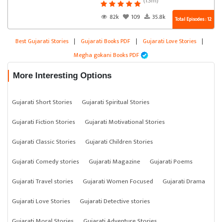
(1.3m)
82k
109
35.8k
Total Episodes : 12
Best Gujarati Stories
|
Gujarati Books PDF
|
Gujarati Love Stories
|
Megha gokani Books PDF
More Interesting Options
Gujarati Short Stories
Gujarati Spiritual Stories
Gujarati Fiction Stories
Gujarati Motivational Stories
Gujarati Classic Stories
Gujarati Children Stories
Gujarati Comedy stories
Gujarati Magazine
Gujarati Poems
Gujarati Travel stories
Gujarati Women Focused
Gujarati Drama
Gujarati Love Stories
Gujarati Detective stories
Gujarati Moral Stories
Gujarati Adventure Stories