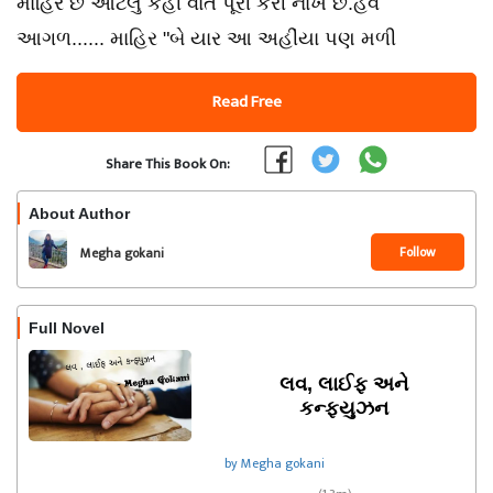
માહિર છે આટલું કહી વાત પૂરી કરી નાખે છે.હવે
આગળ...... માહિર "બે યાર આ અહીંયા પણ મળી
Read Free
Share This Book On:
About Author
Follow
Megha gokani
Full Novel
લવ, લાઈફ અને
કન્ફ્યુઝન
by Megha gokani