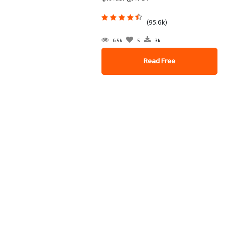
(95.6k)
6.5k
5
3k
Read Free