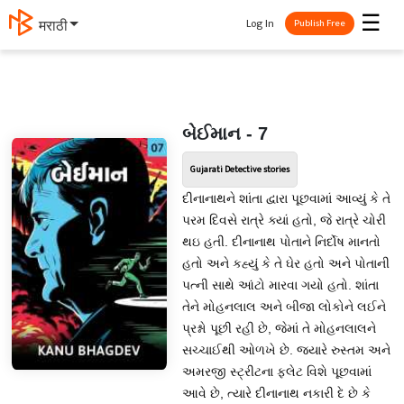
☰
Log In
मराठी
Publish Free
બેઈમાન - 7
Gujarati Detective stories
દીનાનાથને શાંતા દ્વારા પૂછવામાં આવ્યું કે તે
પરમ દિવસે રાત્રે ક્યાં હતો, જે રાત્રે ચોરી
થઇ હતી. દીનાનાથ પોતાને નિર્દોષ માનતો
હતો અને કહ્યું કે તે ઘેર હતો અને પોતાની
પત્ની સાથે આંટો મારવા ગયો હતો. શાંતા
તેને મોહનલાલ અને બીજા લોકોને લઈને
પ્રશ્નો પૂછી રહી છે, જેમાં તે મોહનલાલને
સચ્ચાઈથી ઓળખે છે. જ્યારે રુસ્તમ અને
અમરજી સ્ટ્રીટના ફ્લેટ વિશે પૂછવામાં
આવે છે, ત્યારે દીનાનાથ નકારી દે છે કે