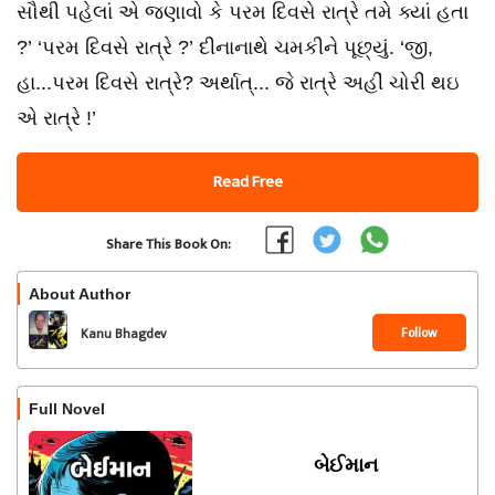
સૌથી પહેલાં એ જણાવો કે પરમ દિવસે રાત્રે તમે ક્યાં હતા
?’ ‘પરમ દિવસે રાત્રે ?’ દીનાનાથે ચમકીને પૂછ્યું. ‘જી,
હા...પરમ દિવસે રાત્રે? અર્થાત્... જે રાત્રે અહીં ચોરી થઇ
એ રાત્રે !’
Read Free
Share This Book On:
About Author
Follow
Kanu Bhagdev
Full Novel
બેઈમાન