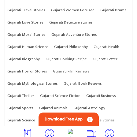
Gujarati Travel stories
Gujarati Women Focused
Gujarati Drama
Gujarati Love Stories
Gujarati Detective stories
Gujarati Moral Stories
Gujarati Adventure Stories
Gujarati Human Science
Gujarati Philosophy
Gujarati Health
Gujarati Biography
Gujarati Cooking Recipe
Gujarati Letter
Gujarati Horror Stories
Gujarati Film Reviews
Gujarati Mythological Stories
Gujarati Book Reviews
Gujarati Thriller
Gujarati Science-Fiction
Gujarati Business
Gujarati Sports
Gujarati Animals
Gujarati Astrology
Download Free App
Gujarati Science
Gujarati Anything
Gujarati Crime Stories