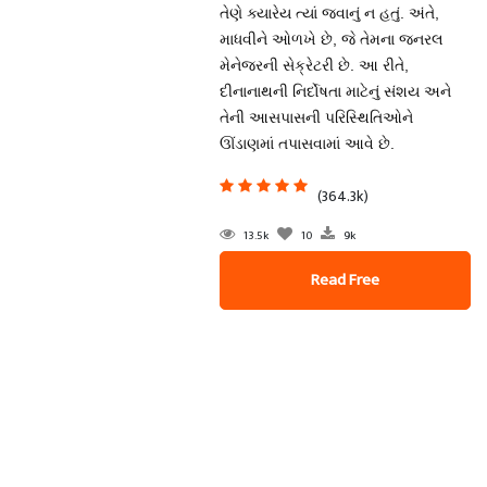
તેણે ક્યારેય ત્યાં જવાનું ન હતું. અંતે,
માધવીને ઓળખે છે, જે તેમના જનરલ
મેનેજરની સેક્રેટરી છે. આ રીતે,
દીનાનાથની નિર્દોષતા માટેનું સંશય અને
તેની આસપાસની પરિસ્થિતિઓને
ઊંડાણમાં તપાસવામાં આવે છે.
(364.3k)
13.5k
10
9k
Read Free