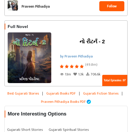
Follow
Praveen Pithadiya
Full Novel
નો રીટર્ન - 2
by Praveen Pithadiya
(49.8m)
1.1m
1.3k
706.6k
Total Episodes : 97
Best Gujarati Stories
|
Gujarati Books PDF
|
Gujarati Fiction Stories
|
Praveen Pithadiya Books PDF
More Interesting Options
Gujarati Short Stories
Gujarati Spiritual Stories