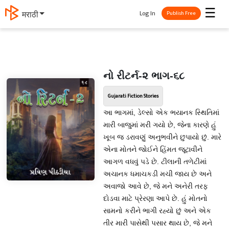
☰
Log In
मराठी
Publish Free
નો રીટર્ન-૨ ભાગ-૬૮
Gujarati Fiction Stories
આ ભાગમાં, ડેલ્સો એક ભયાનક સ્થિતિમાં
મારી બાજુમાં મરી ગયો છે, જેના કારણે હું
ખૂબ જ ડરાવણું અનુભવીને છુપાયો છું. મારે
એના મોતને જોઈને હિંમત જૂટાવીને
આગળ વધવું પડે છે. ટીલાની તળેટીમાં
અચાનક ધમાચકડી મચી જાય છે અને
અવાજો આવે છે, જે મને અનેરી તરફ
દોડવા માટે પ્રેરણા આપે છે. હું મોતનો
સામનો કરીને ભાગી રહ્યો છું અને એક
તીર મારી પાસેથી પસાર થાય છે, જે મને