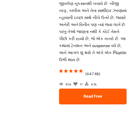
જીવલેણ નુકસાનથી બચાવે છે. બીજી
તરફ, કાર્લોસ અને તેના સાથીદાર ઝરણામાં
ન્હાવાની ઇચ્છા સાથે નીચે ઉતરે છે, જ્યારે
અનેરી અને વિનીત પણ ત્યાં જવા લાગે છે.
પરંતુ તેઓ જાણતા નથી કે કોઈ તેમને
પીછો કરી રહ્યો છે, જે એક ખતરો છે. આ
કથામાં ટેનશન અને suspense વધે છે,
અને આગળ શું થશે તે અંગે એક જિજ્ઞાશા
ઉભી થાય છે.
(447.6k)
9.5k
17
6.3k
Read Free