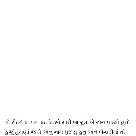
નો રીટર્ન-૨ ભાગ-૬૮ ડેલ્સો મારી બાજુમાં બેજાન પડયો હતો.
હજું હમણાં જ મેં એનું નામ પુછયું હતું અને બે-ઘડીમાં તો