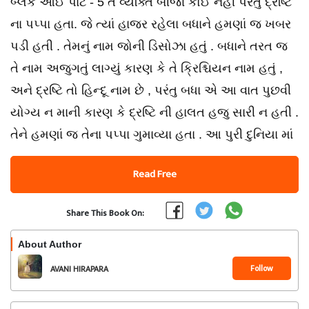
બ્લેક આઈ પાર્ટ - 5 તે વ્યક્તિ બીજા કોઈ નહીં પરંતુ દ્રષ્ટિ
ના પપ્પા હતા. જે ત્યાં હાજર રહેલા બધાને હમણાં જ ખબર
પડી હતી . તેમનું નામ જોની ડિસોઝા હતું . બધાને તરત જ
તે નામ અજુગતું લાગ્યું કારણ કે તે ક્રિશ્ચિયન નામ હતું ,
અને દ્રષ્ટિ તો હિન્દૂ નામ છે , પરંતુ બધા એ આ વાત પુછવી
યોગ્ય ન માની કારણ કે દ્રષ્ટિ ની હાલત હજુ સારી ન હતી .
તેને હમણાં જ તેના પપ્પા ગુમાવ્યા હતા . આ પુરી દુનિયા માં
Read Free
Share This Book On:
About Author
Follow
AVANI HIRAPARA