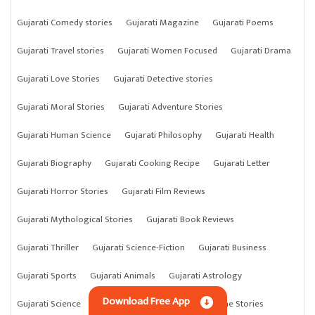
Gujarati Comedy stories
Gujarati Magazine
Gujarati Poems
Gujarati Travel stories
Gujarati Women Focused
Gujarati Drama
Gujarati Love Stories
Gujarati Detective stories
Gujarati Moral Stories
Gujarati Adventure Stories
Gujarati Human Science
Gujarati Philosophy
Gujarati Health
Gujarati Biography
Gujarati Cooking Recipe
Gujarati Letter
Gujarati Horror Stories
Gujarati Film Reviews
Gujarati Mythological Stories
Gujarati Book Reviews
Gujarati Thriller
Gujarati Science-Fiction
Gujarati Business
Gujarati Sports
Gujarati Animals
Gujarati Astrology
Download Free App
Gujarati Science
Gujarati Anything
Gujarati Crime Stories