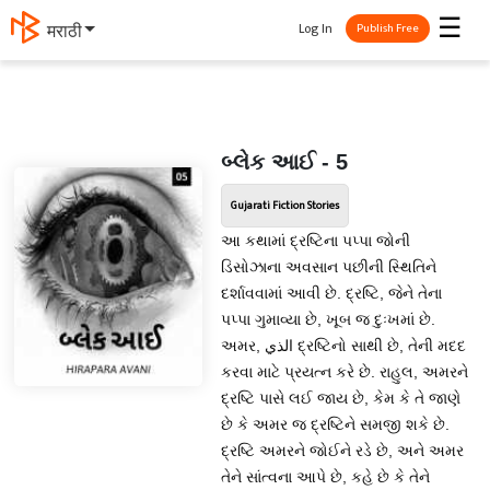
☰
Log In
मराठी
Publish Free
બ્લેક આઈ - 5
Gujarati Fiction Stories
આ કથામાં દ્રષ્ટિના પપ્પા જોની
ડિસોઝાના અવસાન પછીની સ્થિતિને
દર્શાવવામાં આવી છે. દ્રષ્ટિ, જેને તેના
પપ્પા ગુમાવ્યા છે, ખૂબ જ દુઃખમાં છે.
અમર, الذي દ્રષ્ટિનો સાથી છે, તેની મદદ
કરવા માટે પ્રયત્ન કરે છે. રાહુલ, અમરને
દ્રષ્ટિ પાસે લઈ જાય છે, કેમ કે તે જાણે
છે કે અમર જ દ્રષ્ટિને સમજી શકે છે.
દ્રષ્ટિ અમરને જોઈને રડે છે, અને અમર
તેને સાંત્વના આપે છે, કહે છે કે તેને