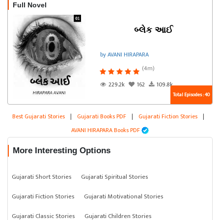
Full Novel
બ્લેક આઈ
by AVANI HIRAPARA
(4m)
229.2k
162
109.8k
Total Episodes : 40
Best Gujarati Stories
|
Gujarati Books PDF
|
Gujarati Fiction Stories
|
AVANI HIRAPARA Books PDF
More Interesting Options
Gujarati Short Stories
Gujarati Spiritual Stories
Gujarati Fiction Stories
Gujarati Motivational Stories
Gujarati Classic Stories
Gujarati Children Stories