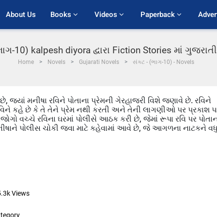
About Us
Books 
Videos 
Paperback 
Adver
ભાગ-10) kalpesh diyora દ્વારા Fiction Stories માં ગુજરા
Home
Novels
Gujarati Novels
સંકટ - (ભાગ-10) - Novels
ે, જ્યાં મનીષા રવિને પોતાના પ્રેમની ગેરહાજરી વિશે જણાવે છે. રવિને
વિને કહે છે કે તે તેને પ્રેમ નથી કરતી અને તેની લાગણીઓ પર પ્રકાશ પા
સંજોગો વચ્ચે રવિના ઘરમાં પોલીસે આઠક કરી છે, જેમાં રૂપા રવિ પર પોતા
ષાને પોલીસ ચોકી જવા માટે કહેવામાં આવે છે, જે આગળના નાટકને વધ
5.3k
Views
tegory