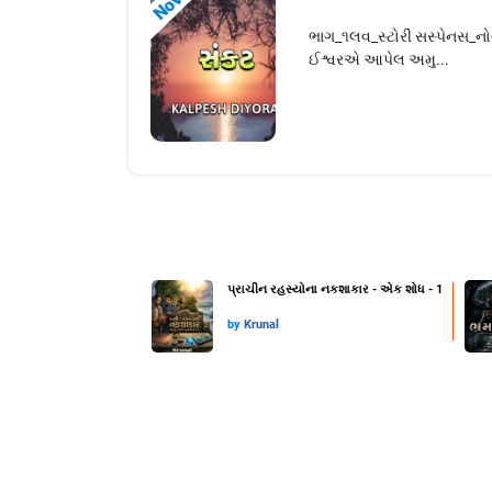
ભાગ_૧લવ_સ્ટોરી સસ્પેનસ_નો
ઈશ્વરએ આપેલ અમુ...
પ્રાચીન રહસ્યોના નકશાકાર - એક શોધ - 1
by
Krunal