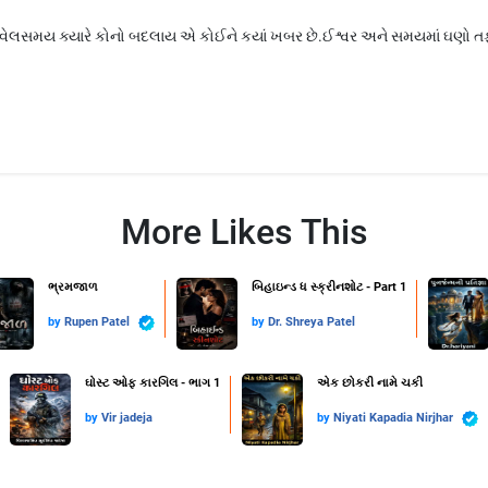
વેલસમય ક્યારે કોનો બદલાય એ કોઈને કયાં ખબર છે.ઈશ્વર અને સમયમાં ઘણો 
More Likes This
ભ્રમજાળ
બિહાઇન્ડ ધ સ્ક્રીનશોટ - Part 1
by
Rupen Patel
by
Dr. Shreya Patel
ઘોસ્ટ ઓફ કારગિલ - ભાગ 1
એક છોકરી નામે ચકી
by
Vir jadeja
by
Niyati Kapadia Nirjhar