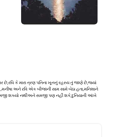
ે,રવિ કે મારા ત્રણ પતિના ખૂનનું રહસ્ય તું જાણે છે,જયાં
તો,મનીષા અને રવિ એક બીજાની સામ સામે બેઠા હતા,મનિશાને
પુરુષ સમજી શક્યો નથીઅને સમજી પણ નહીં શકે,દુનિયાની આંખે