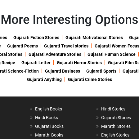
More Interesting Options
ries
Gujarati Fiction Stories
Gujarati Motivational Stories
Gujar
e
Gujarati Poems
Gujarati Travel stories
Gujarati Women Focu
oral Stories
Gujarati Adventure Stories
Gujarati Human Science
g Recipe
Gujarati Letter
Gujarati Horror Stories
Gujarati Film R
rati Science-Fiction
Gujarati Business
Gujarati Sports
Gujarati
Gujarati Anything
Gujarati Crime Stories
English Books
Hindi Stories
Hindi Books
Gujarati Stories
Gujarati Books
Marathi Stories
Marathi Books
English Stories