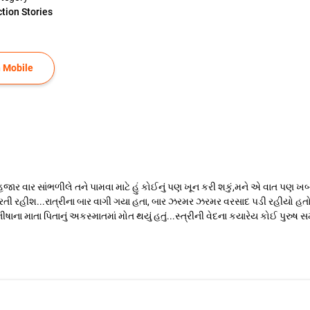
ction Stories
 Mobile
ાર વાર સાંભળીલે તને પામવા માટે હું કોઈનું પણ ખૂન કરી શકું,મને એ વાત પણ ખબર છ
ખ મારતી રહીશ...રાત્રીના બાર વાગી ગયા હતા, બાર ઝરમર ઝરમર વરસાદ પડી રહીયો હ
ં મનીષાના માતા પિતાનું અકસ્માતમાં મોત થયું હતું...સ્ત્રીની વેદના કયારેય કોઈ 