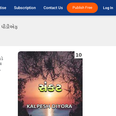
tise
Subscription
Contact Us
Publish Free
Log In 
તી પીડીએફ
ડે
ના
ુ