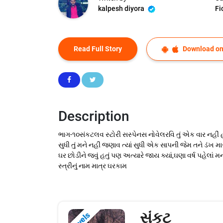
kalpesh diyora
Fi
Read Full Story
Download on
Description
ભાગ-૧૦સંકટલવ સ્ટોરી સસ્પેનસ નોવેલરવિ તું એક વાર નહીં હજ
સુધી તું મને નહીં જણાવ ત્યાં સુધી એક સાપની જેમ તને ડં
ઘર છોડીને જવું હતું પણ અત્યારે જાય ક્યાં,ઘણા વર્ષ પહેલા
સ્ત્રીનું નામ માત્ર ઘરકામ
સંકટ
Novels