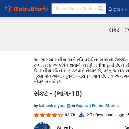
English
સંકટ - (
આ ભાગમાં મનીષા અને રવિ વચ્ચેના સંઘર્ષનો ઉલ્લેખ છ
રૂપા તરફ આકર્ષિત થવાને કારણે મનીષા દુખી છે. તે ર
છે. મનીષા રવિને માફ કરવાને તૈયાર છે, પરંતુ અનેક 
ત્રણ પતિઓના ખૂનનો આરોપ લગાવે છે. રવિ અને મની
તીવ્ર બનાવે છે.
સંકટ - (ભાગ-10)
by
kalpesh diyora
in
Gujarati Fiction Stories
92.7k
2.7k
Downloads
Writen by
Ca