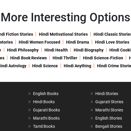
More Interesting Options
ndi Fiction Stories
Hindi Motivational Stories
Hindi Classic Storie
 stories
Hindi Women Focused
Hindi Drama
Hindi Love Stories
e
Hindi Philosophy
Hindi Health
Hindi Biography
Hindi Cook
ies
Hindi Book Reviews
Hindi Thriller
Hindi Science-Fiction
H
indi Astrology
Hindi Science
Hindi Anything
Hindi Crime Stori
English Books
Hindi Stories
Hindi Books
Gujarati Stories
Gujarati Books
Marathi Stories
Marathi Books
English Stories
Tamil Books
Bengali Stories