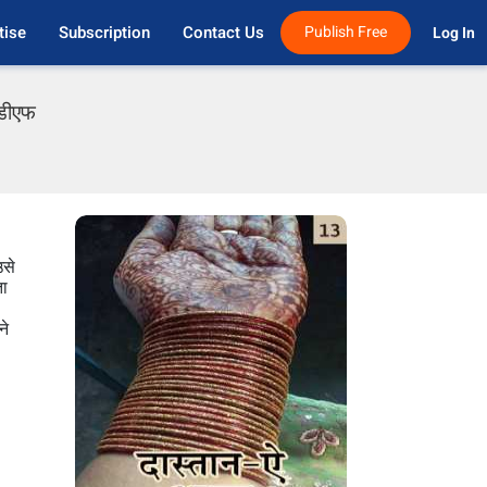
tise
Subscription
Contact Us
Publish Free
Log In 
ीडीएफ
उसे
ता
ने