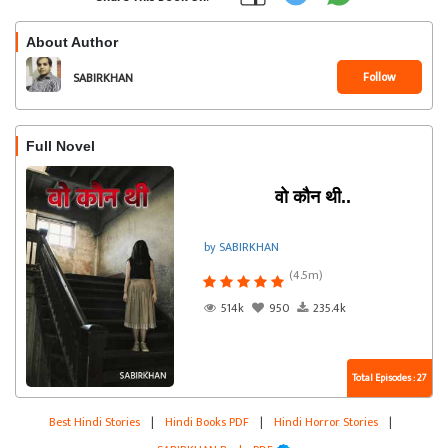
About Author
Follow
SABIRKHAN
Full Novel
वो कौन थी..
by SABIRKHAN
(4.5m)
514k
950
235.4k
Total Episodes : 27
Best Hindi Stories
|
Hindi Books PDF
|
Hindi Horror Stories
|