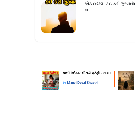
એક ઈચ્છા - કઈ કરી છૂટવાનીદર
ખ...
થાળી કેલેન્ડર ખીચડી શ્રેણી - ભાગ 1
by
Mansi Desai Shastri