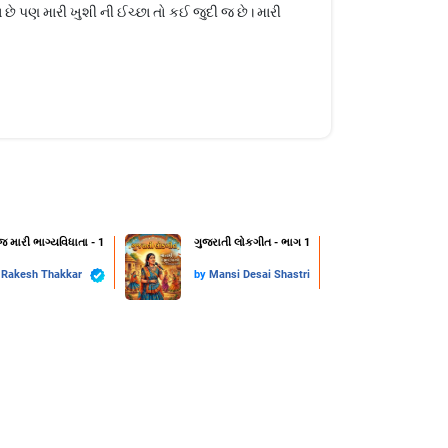
 છે પણ મારી ખુશી ની ઈચ્છા તો કઈ જુદી જ છે। મારી
 જ મારી ભાગ્યવિધાતા - 1
ગુજરાતી લોકગીત - ભાગ 1
y
Rakesh Thakkar
by
Mansi Desai Shastri