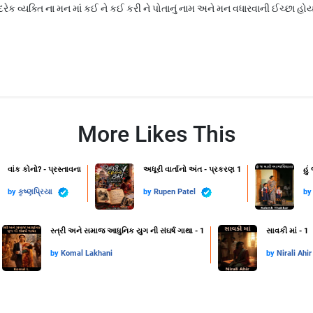
ેક વ્યક્તિ ના મન માં કઈ ને કઈ કરી ને પોતાનું નામ અને મન વધારવાની ઈચ્છા હોય
More Likes This
વાંક કોનો? - પ્રસ્તાવના
અધૂરી વાર્તાનો અંત - પ્રકરણ 1
હું
by
કૃષ્ણપ્રિયા
by
Rupen Patel
b
સ્ત્રી અને સમાજ આધુનિક યુગ ની સંઘર્ષ ગાથા - 1
સાવકી માં - 1
by
Komal Lakhani
by
Nirali Ahir