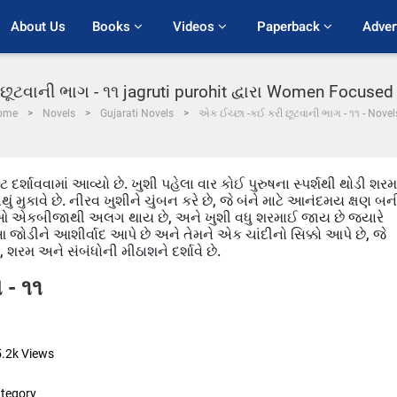
About Us
Books 
Videos 
Paperback 
Adver
ૂટવાની ભાગ - ૧૧ jagruti purohit દ્વારા Women Focused
ome
Novels
Gujarati Novels
એક ઈચ્છા -કઈ કરી છૂટવાની ભાગ - ૧૧ - Novel
્ટ દર્શાવવામાં આવ્યો છે. ખુશી પહેલા વાર કોઈ પુરુષના સ્પર્શથી થોડી શર
ું મુકાવે છે. નીરવ ખુશીને ચુંબન કરે છે, જે બંને માટે આનંદમય ક્ષણ બન
ેઓ એકબીજાથી અલગ થાય છે, અને ખુશી વધુ શરમાઈ જાય છે જ્યારે
 જોડીને આશીર્વાદ આપે છે અને તેમને એક ચાંદીનો સિક્કો આપે છે, જે
 શરમ અને સંબંધોની મીઠાશને દર્શાવે છે.
 - ૧૧
5.2k
Views
tegory