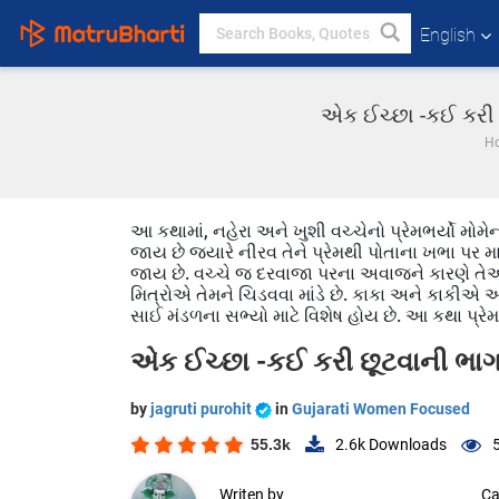
English
એક ઈચ્છા -કઈ કરી છ
H
આ કથામાં, નહેરા અને ખુશી વચ્ચેનો પ્રેમભર્યો મોમેન
જાય છે જ્યારે નીરવ તેને પ્રેમથી પોતાના ખભા પર માથ
જાય છે. વચ્ચે જ દરવાજા પરના અવાજને કારણે ત
મિત્રોએ તેમને ચિડવવા માંડે છે. કાકા અને કાકીએ આ
સાઈ મંડળના સભ્યો માટે વિશેષ હોય છે. આ કથા પ્રેમ,
એક ઈચ્છા -કઈ કરી છૂટવાની ભાગ
by
jagruti purohit
in
Gujarati Women Focused
55.3k
2.6k
Downloads
Writen by
Ca