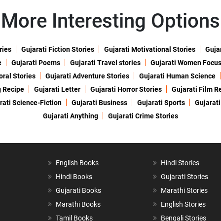
More Interesting Options
ries
Gujarati Fiction Stories
Gujarati Motivational Stories
Gujar
e
Gujarati Poems
Gujarati Travel stories
Gujarati Women Focu
oral Stories
Gujarati Adventure Stories
Gujarati Human Science
g Recipe
Gujarati Letter
Gujarati Horror Stories
Gujarati Film R
rati Science-Fiction
Gujarati Business
Gujarati Sports
Gujarati
Gujarati Anything
Gujarati Crime Stories
English Books
Hindi Stories
Hindi Books
Gujarati Stories
Gujarati Books
Marathi Stories
Marathi Books
English Stories
Tamil Books
Bengali Stories