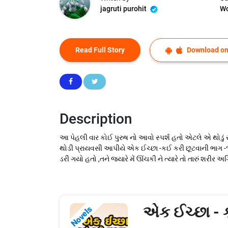
jagruti purohit
W
Read Full Story
Download on
Description
આ પેહલી વાર કોઈ પુરુષ નો આવો સ્પર્શ હતો એટલે એ થોડું 
થોડી પ્રાયવસી આપીયે એક ઈચ્છા -કઈ કરી છૂટવાની ભાગ -૧૧ ની
ડરી ગયો હતો ,તને જયારે મેં ઊંચકી ને ત્યારે તો તારું શરીર અગ્નિ
એક ઈચ્છા - 
Novels