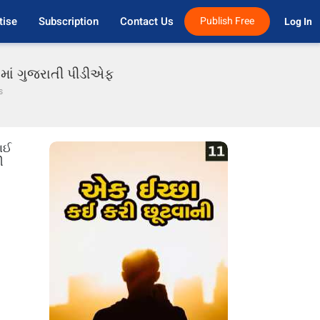
tise
Subscription
Contact Us
Publish Free
Log In 
 માં ગુજરાતી પીડીએફ
s
માઈ
ી