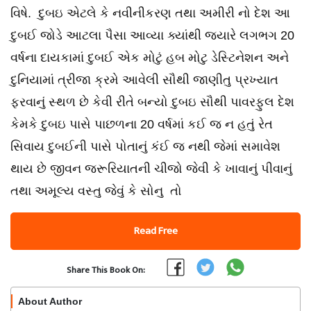
વિષે. દુબઇ એટલે કે નવીનીકરણ તથા અમીરી નો દેશ આ
દુબઈ જોડે આટલા પૈસા આવ્યા ક્યાંથી જ્યારે લગભગ 20
વર્ષના દાયકામાં દુબઈ એક મોટું હબ મોટુ ડેસ્ટિનેશન અને
દુનિયામાં ત્રીજા ક્રમે આવેલી સૌથી જાણીતુ પ્રખ્યાત
ફરવાનું સ્થળ છે કેવી રીતે બન્યો દુબઇ સૌથી પાવરફુલ દેશ
કેમકે દુબઇ પાસે પાછળના 20 વર્ષમાં કઈ જ ન હતું રેત
સિવાય દુબઈની પાસે પોતાનું કંઈ જ નથી જેમાં સમાવેશ
થાય છે જીવન જરૂરિયાતની ચીજો જેવી કે ખાવાનું પીવાનું
તથા અમૂલ્ય વસ્તુ જેવું કે સોનુ તો
Read Free
Share This Book On:
About Author