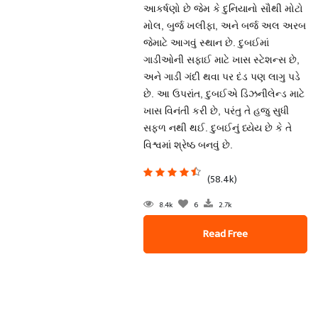
આકર્ષણો છે જેમ કે દુનિયાનો સૌથી મોટો
મોલ, બુર્જ ખલીફા, અને બર્જ અલ અરબ
જેમાટે આગવું સ્થાન છે. દુબઈમાં
ગાડીઓની સફાઈ માટે ખાસ સ્ટેશન્સ છે,
અને ગાડી ગંદી થવા પર દંડ પણ લાગુ પડે
છે. આ ઉપરાંત, દુબઈએ ડિઝનીલેન્ડ માટે
ખાસ વિનંતી કરી છે, પરંતુ તે હજુ સુધી
સફળ નથી થઈ. દુબઈનું ધ્યેય છે કે તે
વિશ્વમાં શ્રેષ્ઠ બનવું છે.
(58.4k)
8.4k
6
2.7k
Read Free