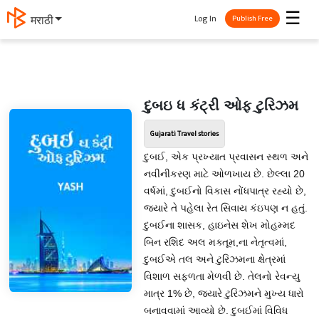
☰
Log In
मराठी
Publish Free
દુબઇ ધ કંટ્રી ઓફ ટુરિઝમ
Gujarati Travel stories
દુબઈ, એક પ્રખ્યાત પ્રવાસન સ્થળ અને
નવીનીકરણ માટે ઓળખાય છે. છેલ્લા 20
વર્ષમાં, દુબઈનો વિકાસ નોંધપાત્ર રહ્યો છે,
જયારે તે પહેલા રેત સિવાય કંઇપણ ન હતું.
દુબઈના શાસક, હાઇનેસ શેખ મોહમ્મદ
બિન રશિદ અલ મક્તૂમ,ના નેતૃત્વમાં,
દુબઈએ તલ અને ટુરિઝમના ક્ષેત્રમાં
વિશાળ સફળતા મેળવી છે. તેલનો રેવન્યુ
માત્ર 1% છે, જ્યારે ટુરિઝમને મુખ્ય ધારો
બનાવવામાં આવ્યો છે. દુબઈમાં વિવિધ