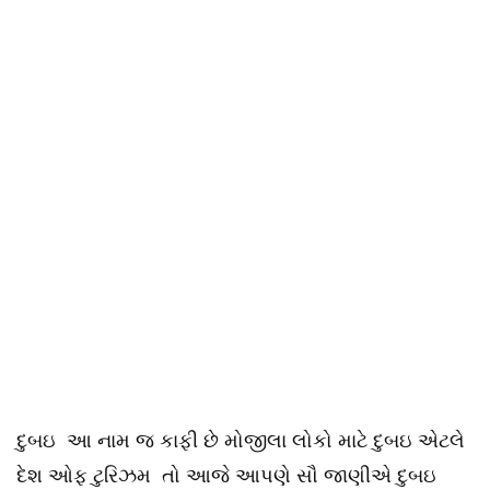
દુબઇ આ નામ જ કાફી છે મોજીલા લોકો માટે દુબઇ એટલે
દેશ ઓફ ટુરિઝમ તો આજે આપણે સૌ જાણીએ દુબઇ