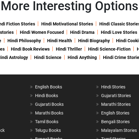
More Interesting Options
ndi Fiction Stories
Hindi Motivational Stories
Hindi Classic Storie
 stories
Hindi Women Focused
Hindi Drama
Hindi Love Stories
e
Hindi Philosophy
Hindi Health
Hindi Biography
Hindi Cook
ies
Hindi Book Reviews
Hindi Thriller
Hindi Science-Fiction
H
indi Astrology
Hindi Science
Hindi Anything
Hindi Crime Stori
English Books
Hindi Stories
Hindi Books
Gujarati Stories
Gujarati Books
Marathi Stories
Marathi Books
English Stories
Tamil Books
Bengali Stories
ack
Telugu Books
Malayalam Stories