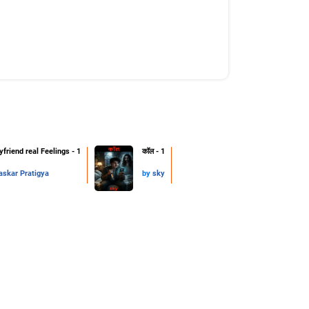
friend real Feelings - 1
कॉल - 1
skar Pratigya
by
sky