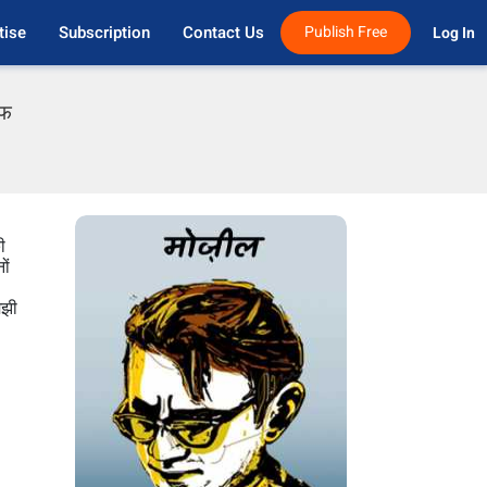
tise
Subscription
Contact Us
Publish Free
Log In 
एफ
ी
ों
मझी