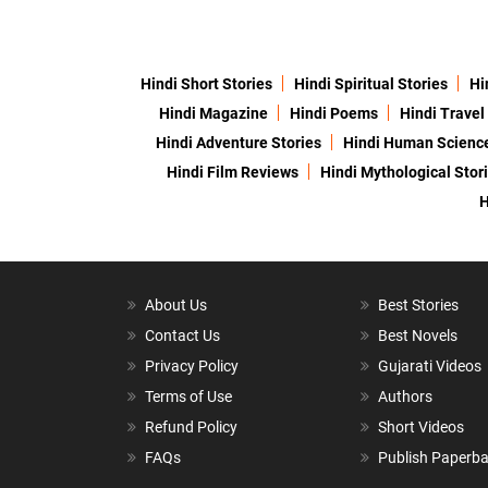
Hindi Short Stories
Hindi Spiritual Stories
Hi
Hindi Magazine
Hindi Poems
Hindi Travel
Hindi Adventure Stories
Hindi Human Scienc
Hindi Film Reviews
Hindi Mythological Stor
H
About Us
Best Stories
Contact Us
Best Novels
Privacy Policy
Gujarati Videos
Terms of Use
Authors
Refund Policy
Short Videos
FAQs
Publish Paperb