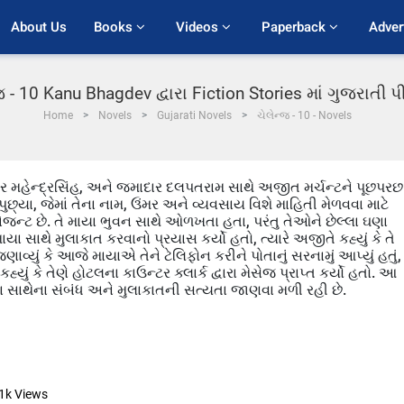
About Us
Books 
Videos 
Paperback 
Adver
જ - 10 Kanu Bhagdev દ્વારા Fiction Stories માં ગુજરાતી
Home
Novels
Gujarati Novels
ચેલેન્જ - 10 - Novels
ક્ટર મહેન્દ્રસિંહ, અને જમાદાર દલપતરામ સાથે અજીત મર્ચન્ટને પૂછપરછ
ુછ્યા, જેમાં તેના નામ, ઉંમર અને વ્યવસાય વિશે માહિતી મેળવવા માટે
 એજન્ટ છે. તે માયા ભુવન સાથે ઓળખતા હતા, પરંતુ તેઓને છેલ્લા ઘણા
માયા સાથે મુલાકાત કરવાનો પ્રયાસ કર્યો હતો, ત્યારે અજીતે કહ્યું કે તે
ણાવ્યું કે આજે માયાએ તેને ટેલિફોન કરીને પોતાનું સરનામું આપ્યું હતું,
ું કે તેણે હોટલના કાઉન્ટર ક્લાર્ક દ્વારા મેસેજ પ્રાપ્ત કર્યો હતો. આ
યા સાથેના સંબંધ અને મુલાકાતની સત્યતા જાણવા મળી રહી છે.
1k
Views