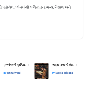
 પહોંચેલા પ્લેનમાંથી લલિતપુરના ભવ્ય, વિશાળ અને
પુનર્જન્મની પ્રતિજ્ઞા - 1
અધુરા પાના ની શોધ - 1
by
Dr.hariyani
by
jadeja priyaba