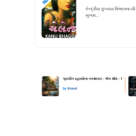
કેન્દ્રીય ગુપ્તચર વિભાગના ચ
ખુબસ...
પ્રાચીન રહસ્યોના નકશાકાર - એક શોધ - 1
by
Krunal