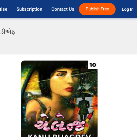
tise
Subscription
Contact Us
Publish Free
Log In 
 પીડીએફ