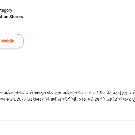
tegory
ction Stories
 Mobile
 મહેન્દ્રસિંહ અને અજીત બેઠા હતા. મહેન્દ્રસિંહ સામે રાઈટીંગ પેડ પડ્યું હતું અન
આપવાના છે. તમારી ઉંમર?’ ‘બેતાળીસ વર્ષ?’ ‘બીઝનેસ કરો છો?’ ‘પાસપોર્ટ એજન્ટ છું