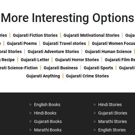
More Interesting Options
ries
Gujarati Fiction Stories
Gujarati Motivational Stories
Gujar
e
Gujarati Poems
Gujarati Travel stories
Gujarati Women Focu
oral Stories
Gujarati Adventure Stories
Gujarati Human Science
g Recipe
Gujarati Letter
Gujarati Horror Stories
Gujarati Film R
rati Science-Fiction
Gujarati Business
Gujarati Sports
Gujarati
Gujarati Anything
Gujarati Crime Stories
English Books
Hindi Stories
Hindi Books
Gujarati Stories
Gujarati Books
Marathi Stories
Marathi Books
English Stories