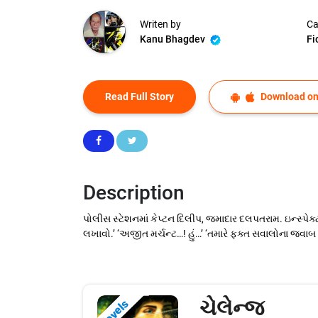
Writen by
Ca
Kanu Bhagdev
Fi
Read Full Story
Download on
Description
પોલીસ સ્ટેશનમાં કેપ્ટન દિલીપ, જમાદાર દલપતરામ. ઇન્સ્પેક્ટર
લખાવો.’ ‘અજીત મર્ચન્ટ…! હું…’ ‘તમારે ફક્ત સવાલોના જવાબ 
ચેલેન્જ
Novels