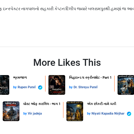
ીફ ઇન્સ્પેક્ટર નાગપાલનો સહકારી કેપ્ટન દિલીપ જયારે બલરામપુરથી હમણાં જ આવી
More Likes This
ભ્રમજાળ
બિહાઇન્ડ ધ સ્ક્રીનશોટ - Part 1
by
Rupen Patel
by
Dr. Shreya Patel
ઘોસ્ટ ઓફ કારગિલ - ભાગ 1
એક છોકરી નામે ચકી
by
Vir jadeja
by
Niyati Kapadia Nirjhar