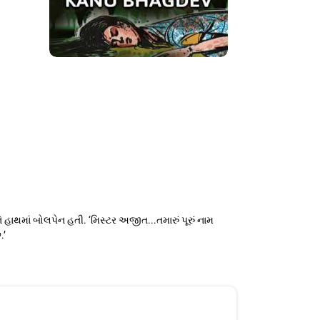
ે હાથમાં બોલપેન હતી. ‘મિસ્ટર અજીત...તમારું પૂરું નામ
.’