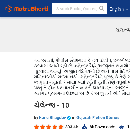
English
ચેલેન્
આ કથામાં, પોલીસ સ્ટેશનમાં કેપ્ટન દિલીપ, ઇન્સ્પે
કરવામાં આવી રહી છે. મહેન્દ્રસિંહે અજીતને સવાલો પ
પૂછવામાં આવ્યું. અજીત 42 વર્ષનો છે અને પાસપોર્ટ
મહિનાઓથી મળ્યા નથી. મહેન્દ્રસિંહે પૂછ્યું કે તેણે 
જાણતો નહોતો કે માયા ક્યાં રહેતી હતી. તેણે વધુમાં જ
પરંતુ તે ફોન પર વાતચીત ન કરી શક્યા હતા. અજીતે કહ્ય
સમગ્ર પ્રસંગનો ઉદ્દેશ્ય એ છે કે અજીતને અંતે મા
ચેલેન્જ - 10
by
Kanu Bhagdev
in
Gujarati Fiction Stories
303.4k
8k
Downloads
1