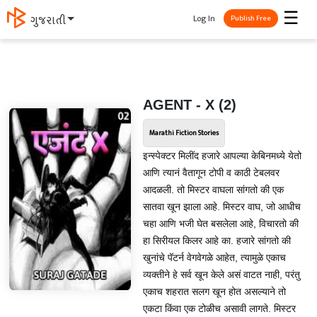
☰
Log In
ગુજરાતી
Publish Free
AGENT - X (2)
Marathi Fiction Stories
इन्स्पेक्टर मिलींद हजारे आपल्या केबिनमध्ये येतो
आणि त्यानं वैतागून टोपी व काठी टेबलवर
आदळली. तो मिस्टर वाघला सांगतो की एक
सातवा खून झाला आहे. मिस्टर वाघ, जो आधीच
चहा आणि भजी घेत बसलेला आहे, विचारतो की
हा सिरीयल किलर आहे का. हजारे सांगतो की
खुनांचे पॅटर्न वेगवेगळे आहेत, त्यामुळे एकाच
व्यक्तीने हे सर्व खून केले असं वाटत नाही, परंतु
एकाच शहरात सलग खून होत असल्याने तो
एकटा किंवा एक टोळीच असावी लागते. मिस्टर