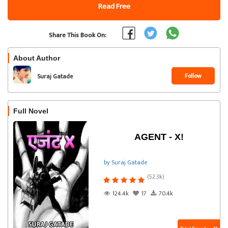
Read Free
Share This Book On:
About Author
Follow
Suraj Gatade
Full Novel
AGENT - X!
by Suraj Gatade
(52.3k)
124.4k
17
70.4k