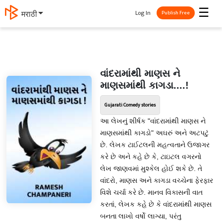
☰
Log In
मराठी
Publish Free
વાંદરામાંથી માણસ ને
માણસમાંથી કાગડા....!
Gujarati Comedy stories
આ લેખનું શીર્ષક "વાંદરામાંથી માણસ ને
માણસમાંથી કાગડો" અઘરું અને અટપટું
છે. લેખક ટાઈટલની મહત્વતાને ઉજાગર
કરે છે અને કહે છે કે, ટાઇટલ વગરનો
લેખ જાણવમાં મુશ્કેલ હોઈ શકે છે. તે
વાંદરો, માણસ અને કાગડા વચ્ચેના ફેરફાર
વિશે ચર્ચા કરે છે. માનવ વિકાસની વાત
કરતાં, લેખક કહે છે કે વાંદરામાંથી માણસ
બનતા લાખો વર્ષો લાગ્યા, પરંતુ