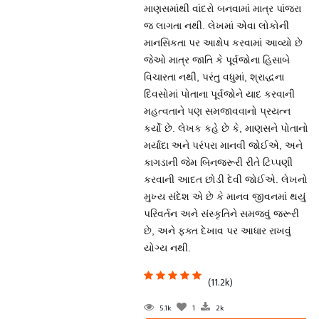
માણસમાંથી વાંદરો બનવામાં માત્ર પાંજરા
જ લાગતા નથી. લેખમાં એવા લોકોની
માનસિકતા પર આક્ષેપ કરવામાં આવ્યો છે
જેઓ માત્ર જાતિ કે પૂર્વજોના હિસાબે
વિચારતા નથી, પરંતુ વધુમાં, શ્રાદ્ધના
દિવસોમાં પોતાના પૂર્વજોને યાદ કરવાની
મહત્વતાને પણ સમજાવવાનો પ્રયત્ન
કર્યો છે. લેખક કહે છે કે, માણસને પોતાનો
મર્યાદા અને પરંપરા માનવી જોઈએ, અને
કાગડાની જેમ બિનજરૂરી રીતે ટિપ્પણી
કરવાની આદત છોડી દેવી જોઈએ. લેખનો
મુખ્ય સંદેશ એ છે કે માનવ જીવનમાં થયું
પરિવર્તન અને સંસ્કૃતિને સમજવું જરૂરી
છે, અને ફક્ત દેખાવ પર આધાર રાખવું
યોગ્ય નથી.
(11.2k)
5.1k
1
2k