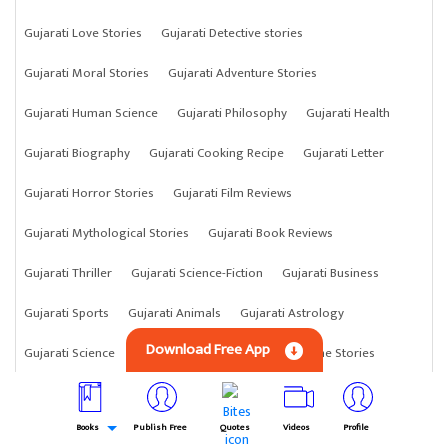
Gujarati Love Stories
Gujarati Detective stories
Gujarati Moral Stories
Gujarati Adventure Stories
Gujarati Human Science
Gujarati Philosophy
Gujarati Health
Gujarati Biography
Gujarati Cooking Recipe
Gujarati Letter
Gujarati Horror Stories
Gujarati Film Reviews
Gujarati Mythological Stories
Gujarati Book Reviews
Gujarati Thriller
Gujarati Science-Fiction
Gujarati Business
Gujarati Sports
Gujarati Animals
Gujarati Astrology
Download Free App
Gujarati Science
Gujarati Anything
Gujarati Crime Stories
Books
Publish Free
Quotes
Videos
Profile