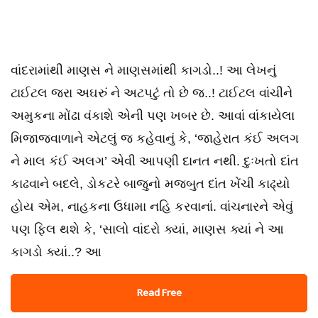
વાંદરામાંથી માણસ ને માણસમાંથી કાગડો..! આ લેખનું
ટાઈટલ જરા અઘરું ને અટપટું તો છે જ..! ટાઈટલ વાંચીને
અમુકના મોંઢા વંકાશે એની પણ ખબર છે. આવાં વાંકાયેલા
મિજાજવાળાને એટલું જ કહેવાનું કે, ‘જાહેરાત કંઈ અલગ
ને માલ કંઈ અલગ’ એવી આપણી દાનત નથી. દુઃખતો દાંત
કાઢવાને બદલે, ડોકટરે બાજુનો મજબુત દાંત ખેંચી કાઢ્યો
હોય એમ, નાહકના ઉધામા નહિ કરવાનાં. વાંચનારને એવું
પણ ફિલ થશે કે, ‘સાલો વાંદરો ક્યાં, માણસ ક્યાં ને આ
કાગડો ક્યાં..? આ
Read Free