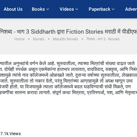
About Us
Books 
Videos 
Paperback 
Adver
निशब्द - भाग 3 Siddharth द्वारा Fiction Stories मराठी में पीडीए
Home
Novels
Marathi Novels
निशब्द - भाग 3 - Novels
ल अनुभवांचे वर्णन केले आहे. सुरुवातीला, त्याच्या मित्रांची संख्या वाढत जाते
ात. दोघेही स्पर्धक असून एकमेकांना हातभार लावतात, वादविवाद, वक्तृत्व, आणि निबं
 यशामुळे त्यांचे नाव कॉलेजमध्ये ओळखले जाते. दुसऱ्या वर्षाच्या सुरुवातीला, लेखकाल
े. सुरुवातीला तो नकार देतो, परंतु मित्रांच्या आग्रहामुळे तो अपक्ष म्हणून उभा
जयी होतो. या विजयामुळे त्याला कॉलेजमध्ये बदल घडविण्याची संधी मिळते, पण
अडचणींचा सामना करावा लागतो. संपूर्ण कथा मित्रता, प्रतिस्पर्धा, यश, आणि नेतृत्वाच
7.1k
Views