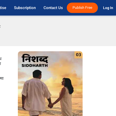
tise
Subscription
Contact Us
Publish Free
Log In 
फ
ध
ा
्या