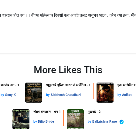
म एकदाच होत पण 11 वीच्या पहिल्याच दिवशी मला अगदी उलट अनुभव आला ..कोण त्या इना , मीना 
More Likes This
शांततेच नातं - 1
फ्युहररचे गुपित: आल्प्स ते अर्जेंटिना - 1
एका अनपेक्षित 
by
Sony K
by
Siddhesh Chaudhari
by
Aniket
तोतया वारसदार - भाग 1
मुखवटे - 2
by
Dilip Bhide
by
Balkrishna Rane