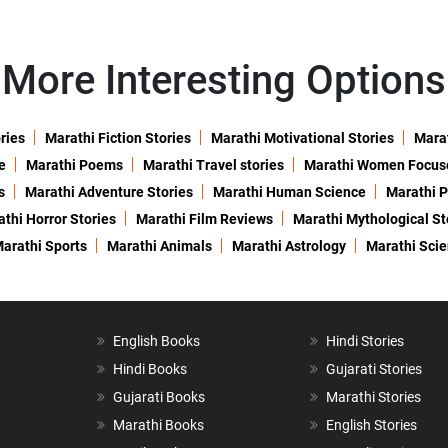
More Interesting Options
ries
Marathi Fiction Stories
Marathi Motivational Stories
Marat
e
Marathi Poems
Marathi Travel stories
Marathi Women Focus
s
Marathi Adventure Stories
Marathi Human Science
Marathi P
thi Horror Stories
Marathi Film Reviews
Marathi Mythological St
arathi Sports
Marathi Animals
Marathi Astrology
Marathi Sci
English Books
Hindi Stories
Hindi Books
Gujarati Stories
Gujarati Books
Marathi Stories
Marathi Books
English Stories