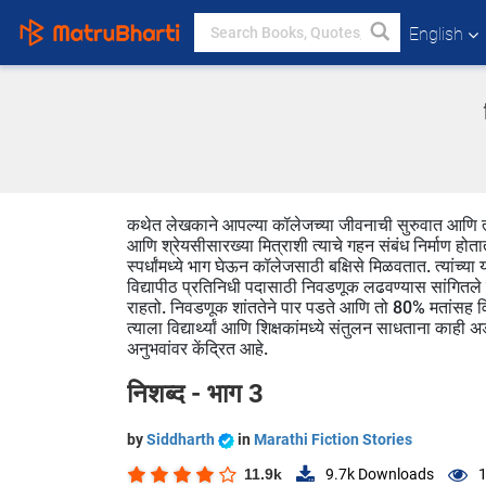
English
कथेत लेखकाने आपल्या कॉलेजच्या जीवनाची सुरुवात आणि त्याती
आणि श्रेयसीसारख्या मित्राशी त्याचे गहन संबंध निर्माण होत
स्पर्धांमध्ये भाग घेऊन कॉलेजसाठी बक्षिसे मिळवतात. त्यांच्या
विद्यापीठ प्रतिनिधी पदासाठी निवडणूक लढवण्यास सांगितले जात
राहतो. निवडणूक शांततेने पार पडते आणि तो 80% मतांसह वि
त्याला विद्यार्थ्यां आणि शिक्षकांमध्ये संतुलन साधताना काही 
अनुभवांवर केंद्रित आहे.
निशब्द - भाग 3
by
Siddharth
in
Marathi Fiction Stories
11.9k
9.7k
Downloads
1