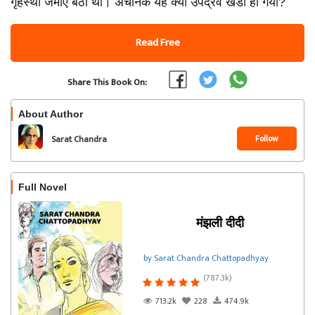
गृहस्थी जमाए बैठी थी। अचानक यह क्या उपद्रव खडा हो गया?
Read Free
Share This Book On:
About Author
Follow
Sarat Chandra
Chattopadhyay
Full Novel
मंझली दीदी
by Sarat Chandra Chattopadhyay
(787.3k)
713.2k
228
474.9k