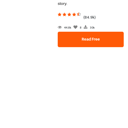
story.
(84.9k)
44.8k
8
30k
Read Free