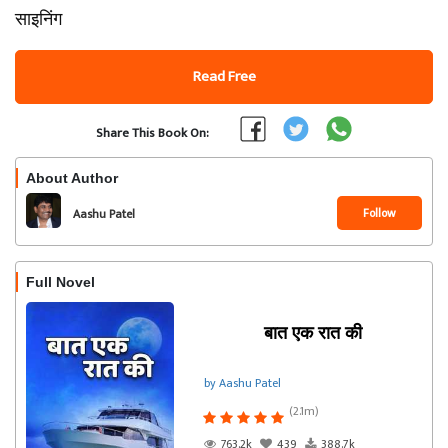
साइनिंग
Read Free
Share This Book On:
About Author
Follow
Aashu Patel
Full Novel
बात एक रात की
by Aashu Patel
(2.1m)
763.2k
439
388.7k