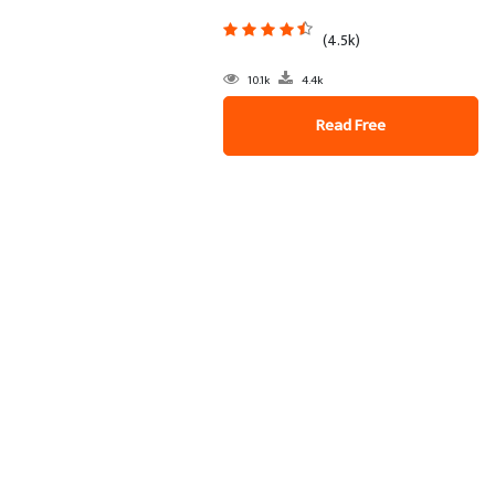
(4.5k)
10.1k
4.4k
Read Free