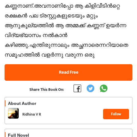
കണ്ണനാണ്.അവനാണിപ്പോ ആ കിളിവീടിൻറ്റെ
രക്ഷകൻ പല ട്രസ്റ്റുകളുടെയും മറ്റും
ആനുകൂല്യത്തിൽ ആ അമ്മക്ക് കണ്ണന് ഉയർന്ന
വിദ്യഭ്യാസം നൽകാൻ
കഴിഞ്ഞു.എന്തിരുന്നാലും അച്ഛനാരെന്നറിയാതെ
സമൂഹത്തിൽ വളർന്നു വരുന്ന ഒരു
Read Free
Share This Book On:
About Author
Follow
Ridhina V R
Full Novel