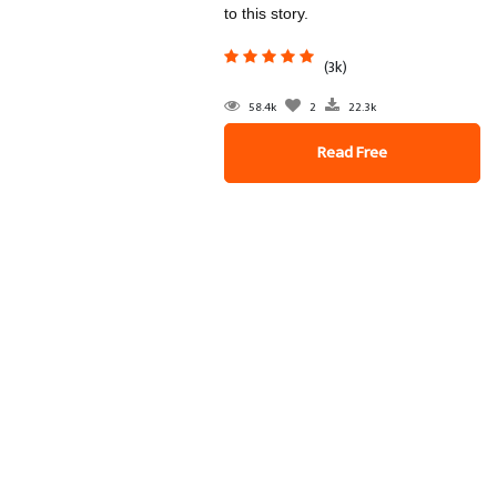
to this story.
(3k)
58.4k
2
22.3k
Read Free