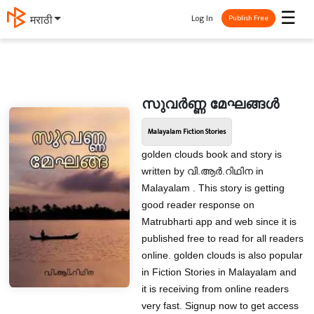
☰
Log In
मराठी
Publish Free
സുവർണ്ണ മേഘങ്ങൾ
Malayalam Fiction Stories
golden clouds book and story is
written by വി.ആർ.റിഥിന in
Malayalam . This story is getting
good reader response on
Matrubharti app and web since it is
published free to read for all readers
online. golden clouds is also popular
in Fiction Stories in Malayalam and
it is receiving from online readers
very fast. Signup now to get access