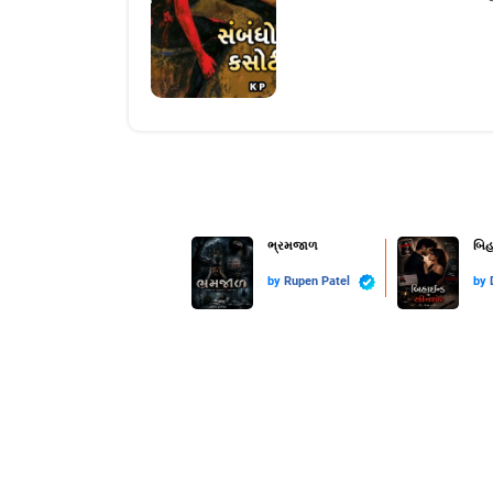
ભ્રમજાળ
બિહ
by
Rupen Patel
by