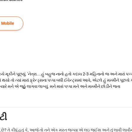
 Mobile
ચ્ચે મૂકીને પૂછ્યું. 'નેત્રા....હું બહુજ નાનો હતો કદાચ 2-3 મહિનાનો જ અને મારાં
ો તો ત્યાં મારાં ફ્રેન્ડ્સના પપ્પા બધી ઈવેન્ટ્સમાં આવે, એટલે હું મમ્મીને પૂછતો 
ારે મને એ જૂઠું લાગવા લાગ્યું. મને મારાં પપ્પા મને અને મમ્મીને છોડીને જતા
ટી
ં છે? તે કીધું હતું કે, આજે તો તને એક મસ્ત જગ્યા એ લઇ જઈશ અને તું લાવી લાવીન