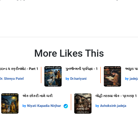
More Likes This
ાઇન્ડ ધ સ્ક્રીનશોટ - Part 1
પુનર્જન્મની પ્રતિજ્ઞા - 1
અધુરા પા
Dr. Shreya Patel
by
Dr.hariyani
by
jadej
એક છોકરી નામે ચકી
લોહી તરસ્યા લોક - પ્રકરણ 1
by
Niyati Kapadia Nirjhar
by
Ashoksinh jadeja