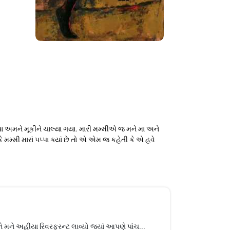
 પપ્પા અમને મૂકીને ચાલ્યા ગયા. મારી મમ્મીએ જ મને મા અને
કે મમ્મી મારાં પપ્પા ક્યાં છે તો એ એમ જ કહેતી કે એ હવે
ે મને અહીંયા રિવરફ્રન્ટ લાવ્યો જ્યાં આપણે પાંચ...