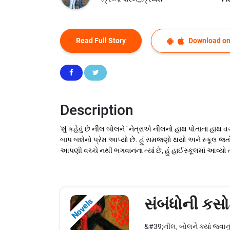
Read Full Story
Download on
Description
'શું કહેવું છે નીલ બોલને ' નેત્રાએ નીલનો હાથ પોતાના હાથ વ
બાપ બન્નેનો પ્રેમ આપ્યો છે. હું સમજણો થયો અને સ્કૂલ જતો થય
આપણી વચ્ચે નથી ભગવાનના ત્યાં છે, હું હાઈસ્કૂલમાં આવ્યો ત્ય
સંબંધોની કસો
Novels
&#39;નીલ, બોલનેે ક્યાં જવાનુ