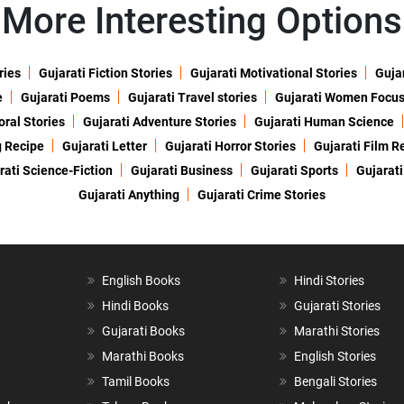
More Interesting Options
ries
Gujarati Fiction Stories
Gujarati Motivational Stories
Gujar
e
Gujarati Poems
Gujarati Travel stories
Gujarati Women Focu
oral Stories
Gujarati Adventure Stories
Gujarati Human Science
g Recipe
Gujarati Letter
Gujarati Horror Stories
Gujarati Film R
rati Science-Fiction
Gujarati Business
Gujarati Sports
Gujarati
Gujarati Anything
Gujarati Crime Stories
English Books
Hindi Stories
Hindi Books
Gujarati Stories
Gujarati Books
Marathi Stories
Marathi Books
English Stories
Tamil Books
Bengali Stories