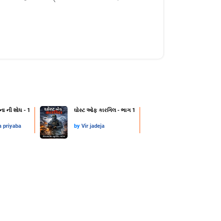
ના ની શોધ - 1
ઘોસ્ટ ઓફ કારગિલ - ભાગ 1
a priyaba
by
Vir jadeja