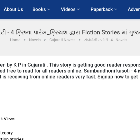
About Us
Books 
Videos 
Paperback 
Adver
ટી - 4 ક્રિષ્ના પારેખ_ક્રિયશ દ્વારા Fiction Stories માં ગ
Home
Novels
Gujarati Novels
સંબંધોની કસોટી - 4 - Novels
en by K P in Gujarati . This story is getting good reader respon
ed free to read for all readers online. Sambandhoni kasoti - 4 i
it is receiving from online readers very fast. Signup now to get
1k
Views
tegory
ction Stories