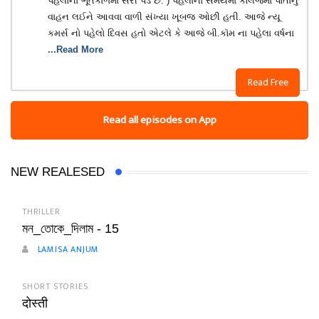
પહેલાના ભૂતકાળમાં સરી પડે છે. ) પહેલાના સમયમાં કૉલેજમાં પોતાનું
વાહન લઈને આવવા વાળી સંખ્યા ખૂબજ ઓછી હતી. આજે ન્યૂ
કમર્સ નો પહેલો દિવસ હતો એટલે કે આજે બી.કૉમ ના પહેલા વર્ષના
...Read More
Read Free
Read all episodes on App
NEW REALESED
THRILLER
মন_তোকে_দিলাম - 15
LAMISA ANJUM
SHORT STORIES
दोस्ती