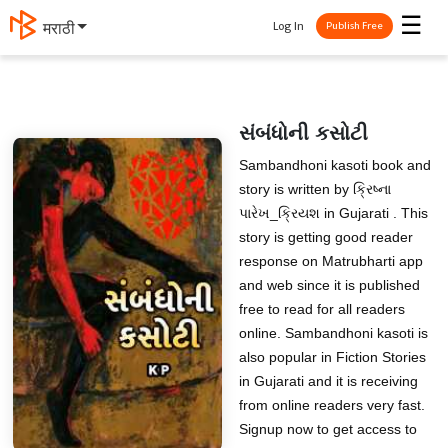
☰
Log In
मराठी
Publish Free
સંબંધોની કસોટી
Sambandhoni kasoti book and
story is written by ક્રિષ્ના
પારેખ_ક્રિયશ in Gujarati . This
story is getting good reader
response on Matrubharti app
and web since it is published
free to read for all readers
online. Sambandhoni kasoti is
also popular in Fiction Stories
in Gujarati and it is receiving
from online readers very fast.
Signup now to get access to