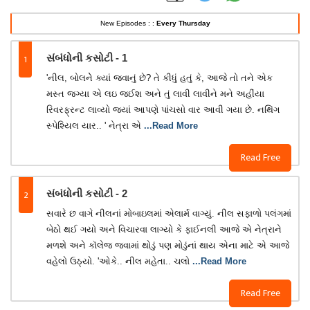
New Episodes : :
Every Thursday
1
સંબંધોની કસોટી - 1
'નીલ, બોલનેે ક્યાં જવાનું છે? તે કીધું હતું કે, આજે તો તને એક
મસ્ત જગ્યા એ લઇ જઈશ અને તું લાવી લાવીને મને અહીંયા
રિવરફ્રન્ટ લાવ્યો જ્યાં આપણે પાંચસો વાર આવી ગયા છે. નથિંગ
સ્પેશ્યિલ યાર.. ' નેત્રા એ
...Read More
Read Free
2
સંબંધોની કસોટી - 2
સવારે છ વાગે નીલનાં મોબાઇલમાં એલાર્મ વાગ્યું. નીલ સફાળો પલંગમાં
બેઠો થઈ ગયો અને વિચારવા લાગ્યો કે ફાઈનલી આજે એ નેત્રાને
મળશે અને કૉલેજ જવામાં થોડું પણ મોડુંનાં થાય એના માટે એ આજે
વહેલો ઉઠ્યો. 'ઓકે.. નીલ મહેતા.. ચલો
...Read More
Read Free