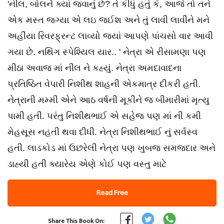
'નીલ, બોલનેે ક્યાં જવાનું છે? તે કીધું હતું કે, આજે તો તને
એક મસ્ત જગ્યા એ લઇ જઈશ અને તું લાવી લાવીને મને
અહીંયા રિવરફ્રન્ટ લાવ્યો જ્યાં આપણે પાંચસો વાર આવી
ગયા છે. નથિંગ સ્પેશ્યિલ યાર.. ' નેત્રા એ રીસામણા પણ
મીઠા અવાજ માં નીલ ને કહ્યું. નેત્રા અમદાવાદના
પ્રતિષ્ઠિત વેપારી નિશીથ શાહની એકમાત્ર દીકરી હતી.
નેત્રાની મમ્મી એને આઠ વર્ષની મૂકીને જ બીમારીમાં મૃત્યુ
પામી હતી. પરંતુ નિશીથભાઈ એ સહેજ પણ માં ની કમી
મેહસૂસ નહતી થવા દીધી. નેત્રા નિશીથભાઈ નું સર્વસ્વ
હતી. લાડકોડ માં ઉછરેલી નેત્રા પણ ખુબજ સમજદાર અને
ડાહ્યી હતી ક્યારેય એણે કોઈ પણ વસ્તુ માટે
Read Free
Share This Book On: