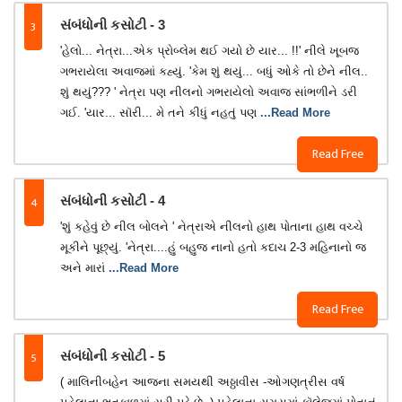
3
સંબંધોની કસોટી - 3
'હેલો... નેત્રા...એક પ્રોબ્લેમ થઈ ગયો છે યાર... !!' નીલે ખૂબજ
ગભરાયેલા અવાજમાં કહ્યું. 'કેમ શું થયું... બધું ઓકે તો છેને નીલ..
શું થયું??? ' નેત્રા પણ નીલનો ગભરાયેલો અવાજ સાંભળીને ડરી
ગઈ. 'યાર... સૉરી... મે તને કીધું નહતું પણ
...Read More
Read Free
4
સંબંધોની કસોટી - 4
'શું કહેવું છે નીલ બોલને ' નેત્રાએ નીલનો હાથ પોતાના હાથ વચ્ચે
મૂકીને પૂછ્યું. 'નેત્રા....હું બહુજ નાનો હતો કદાચ 2-3 મહિનાનો જ
અને મારાં
...Read More
Read Free
5
સંબંધોની કસોટી - 5
( માલિનીબહેન આજના સમયથી અઠ્ઠાવીસ -ઓગણત્રીસ વર્ષ