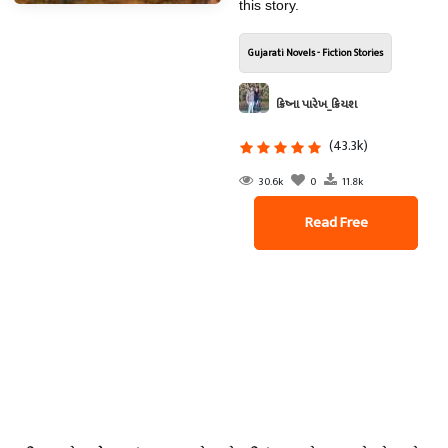
this story.
Gujarati Novels - Fiction Stories
ક્રિષ્ના પારેખ_ક્રિયશ
(43.3k)
30.6k
0
11.8k
Read Free