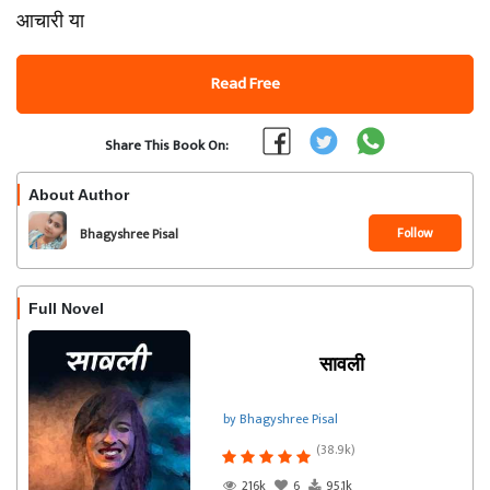
आचारी या
Read Free
Share This Book On:
About Author
Follow
Bhagyshree Pisal
Full Novel
सावली
by Bhagyshree Pisal
(38.9k)
216k
6
95.1k