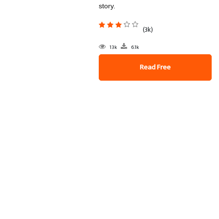
story.
(3k)
13k
6.1k
Read Free