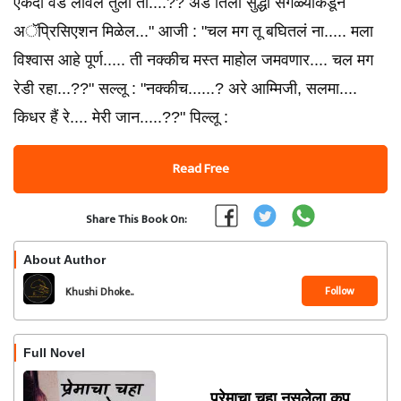
एकदा वेड लावेल तुला ती....?? अँड तिला सुद्धा सगळ्यांकडून
अॅप्रिसिएशन मिळेल..." आजी : "चल मग तू बघितलं ना..... मला
विश्वास आहे पूर्ण..... ती नक्कीच मस्त माहोल जमवणार.... चल मग
रेडी रहा...??" सल्लू : "नक्कीच......? अरे आम्मिजी, सलमा....
किधर हैं रे.... मेरी जान.....??" पिल्लू :
Read Free
Share This Book On:
About Author
Follow
Khushi Dhoke..️️️
Full Novel
प्रेमाचा चहा नसलेला कप