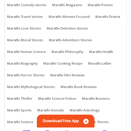
Marathi Comedy stories
Marathi Magazine
Marathi Poems
Marathi Travel stories
Marathi Women Focused
Marathi Drama
Marathi Love Stories
Marathi Detective stories
Marathi Moral Stories
Marathi Adventure Stories
Marathi Human Science
Marathi Philosophy
Marathi Health
Marathi Biography
Marathi Cooking Recipe
Marathi Letter
Marathi Horror Stories
Marathi Film Reviews
Marathi Mythological Stories
Marathi Book Reviews
Marathi Thriller
Marathi Science-Fiction
Marathi Business
Marathi Sports
Marathi Animals
Marathi Astrology
Download Free App
Marathi Science
Marathi Anything
Marathi Crime Stories