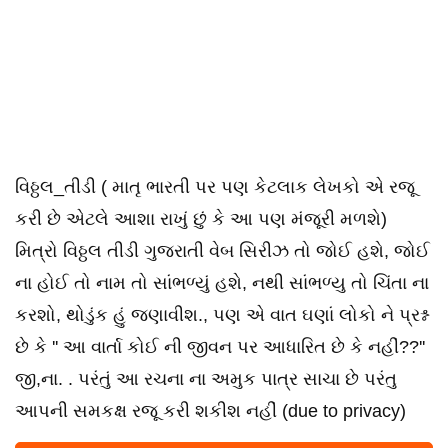
વિઠ્ઠલ_તીડી ( માતૃ ભારતી પર પણ કેટલાક લેખકો એ રજૂ
કરી છે એટલે આશા રાખું છું કે આ પણ મંજૂરી મળશે)
મિત્રો વિઠ્ઠલ તીડી ગુજરાતી વેબ સિરીઝ તો જોઈ હશે, જોઈ
ના હોઈ તો નામ તો સાંભળ્યું હશે, નથી સાંભળ્યુ તો ચિંતા ના
કરશો, થોડુંક હું જણાવીશ., પણ એ વાત ઘણાં લોકો ને પ્રશ્ન
છે કે '' આ વાર્તા કોઈ ની જીવન પર આધારિત છે કે નહીં??''
જી,ના. . પરંતું આ રચના ના અમુક પાત્ર સાચા છે પરંતુ
આપની સમકક્ષ રજૂ કરી શકીશ નહીં (due to privacy)