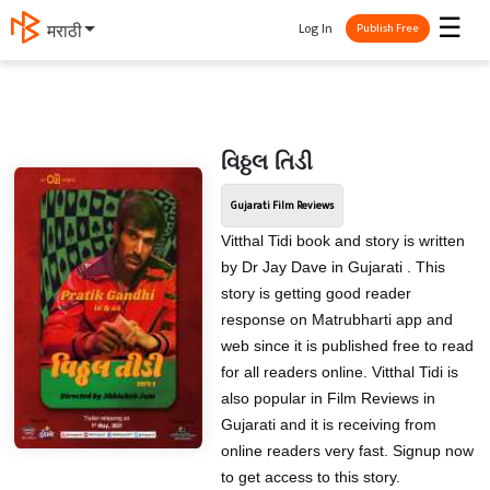
☰
Log In
मराठी
Publish Free
વિઠ્ઠલ તિડી
Gujarati Film Reviews
Vitthal Tidi book and story is written
by Dr Jay Dave in Gujarati . This
story is getting good reader
response on Matrubharti app and
web since it is published free to read
for all readers online. Vitthal Tidi is
also popular in Film Reviews in
Gujarati and it is receiving from
online readers very fast. Signup now
to get access to this story.