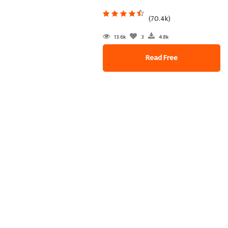
(70.4k)
13.6k
3
4.8k
Read Free