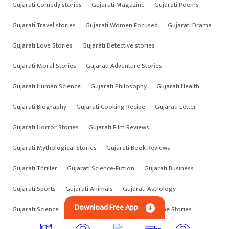
Gujarati Comedy stories
Gujarati Magazine
Gujarati Poems
Gujarati Travel stories
Gujarati Women Focused
Gujarati Drama
Gujarati Love Stories
Gujarati Detective stories
Gujarati Moral Stories
Gujarati Adventure Stories
Gujarati Human Science
Gujarati Philosophy
Gujarati Health
Gujarati Biography
Gujarati Cooking Recipe
Gujarati Letter
Gujarati Horror Stories
Gujarati Film Reviews
Gujarati Mythological Stories
Gujarati Book Reviews
Gujarati Thriller
Gujarati Science-Fiction
Gujarati Business
Gujarati Sports
Gujarati Animals
Gujarati Astrology
Download Free App
Gujarati Science
Gujarati Anything
Gujarati Crime Stories