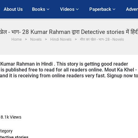
About Us
Books 
Videos 
Paperback 
Adver
खेल - भाग- 28 Kumar Rahman द्वारा Detective stories में हिंद
Home
Novels
Hindi Novels
मौत का खेल - भाग- 28 - Novels
 Kumar Rahman in Hindi . This story is getting good reader
s published free to read for all readers online. Mout Ka Khel -
i and it is receiving from online readers very fast. Signup now t
18.1k
Views
tegory
tective stories