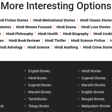
More Interesting Options
ndi Fiction Stories
Hindi Motivational Stories
Hindi Classic Storie
 stories
Hindi Women Focused
Hindi Drama
Hindi Love Stories
e
Hindi Philosophy
Hindi Health
Hindi Biography
Hindi Cook
ies
Hindi Book Reviews
Hindi Thriller
Hindi Science-Fiction
H
indi Astrology
Hindi Science
Hindi Anything
Hindi Crime Stori
English Books
Hindi Stories
Hindi Books
Gujarati Stories
Gujarati Books
Marathi Stories
Marathi Books
English Stories
Tamil Books
Bengali Stories
ack
Telugu Books
Malayalam Stories