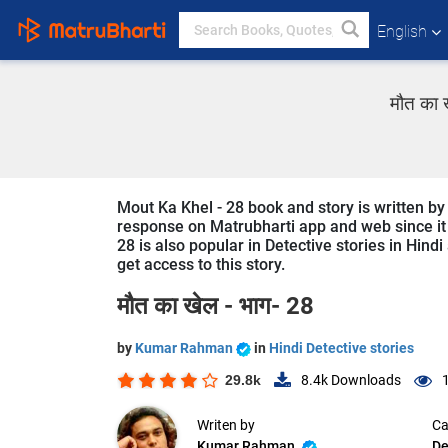
English
मौत का 
Mout Ka Khel - 28 book and story is written by
response on Matrubharti app and web since it i
28 is also popular in Detective stories in Hind
get access to this story.
मौत का खेल - भाग- 28
by
Kumar Rahman
in
Hindi Detective stories
29.8k
8.4k
Downloads
Writen by
Ca
Kumar Rahman
De