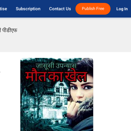
tise
Subscription
Contact Us
Publish Free
Log In 
ी पीडीएफ
o