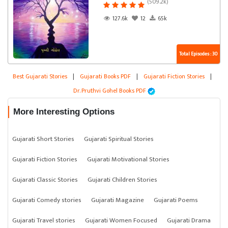
(509.2k)
127.6k
12
65k
Total Episodes : 30
Best Gujarati Stories
|
Gujarati Books PDF
|
Gujarati Fiction Stories
|
Dr. Pruthvi Gohel Books PDF
More Interesting Options
Gujarati Short Stories
Gujarati Spiritual Stories
Gujarati Fiction Stories
Gujarati Motivational Stories
Gujarati Classic Stories
Gujarati Children Stories
Gujarati Comedy stories
Gujarati Magazine
Gujarati Poems
Gujarati Travel stories
Gujarati Women Focused
Gujarati Drama