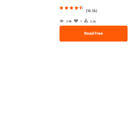
(16.5k)
3.9k
1
2.2k
Read Free