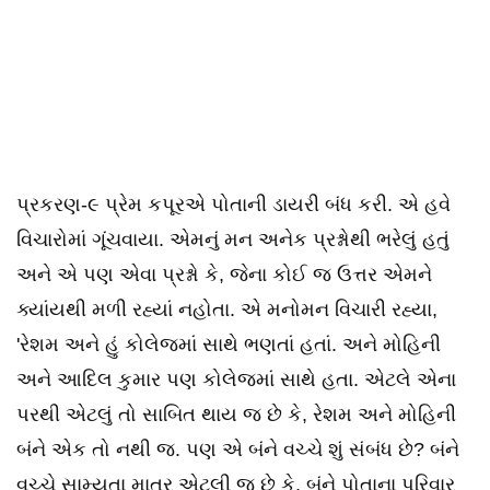
પ્રકરણ-૯ પ્રેમ કપૂરએ પોતાની ડાયરી બંધ કરી. એ હવે
વિચારોમાં ગૂંચવાયા. એમનું મન અનેક પ્રશ્નોથી ભરેલું હતું
અને એ પણ એવા પ્રશ્નો કે, જેના કોઈ જ ઉત્તર એમને
ક્યાંયથી મળી રહ્યાં નહોતા. એ મનોમન વિચારી રહ્યા,
'રેશમ અને હું કોલેજમાં સાથે ભણતાં હતાં. અને મોહિની
અને આદિલ કુમાર પણ કોલેજમાં સાથે હતા. એટલે એના
પરથી એટલું તો સાબિત થાય જ છે કે, રેશમ અને મોહિની
બંને એક તો નથી જ. પણ એ બંને વચ્ચે શું સંબંધ છે? બંને
વચ્ચે સામ્યતા માત્ર એટલી જ છે કે, બંને પોતાના પરિવાર