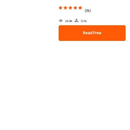
(3k)
26.9k
12.1k
Read Free