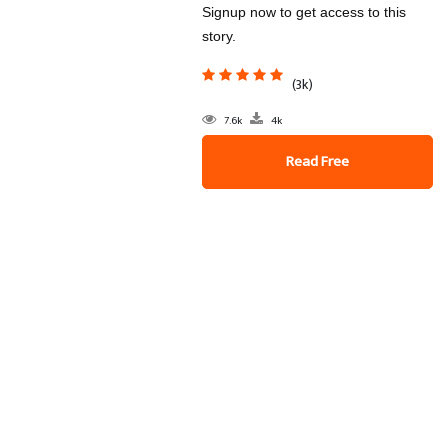
Signup now to get access to this
story.
(3k)
7.6k
4k
Read Free