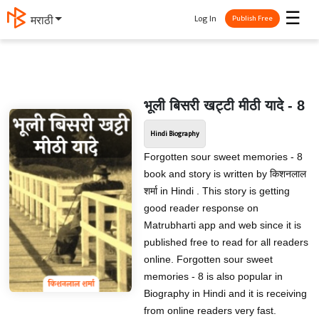
☰
Log In
मराठी
Publish Free
भूली बिसरी खट्टी मीठी यादे - 8
Hindi Biography
Forgotten sour sweet memories - 8
book and story is written by किशनलाल
शर्मा in Hindi . This story is getting
good reader response on
Matrubharti app and web since it is
published free to read for all readers
online. Forgotten sour sweet
memories - 8 is also popular in
Biography in Hindi and it is receiving
from online readers very fast.