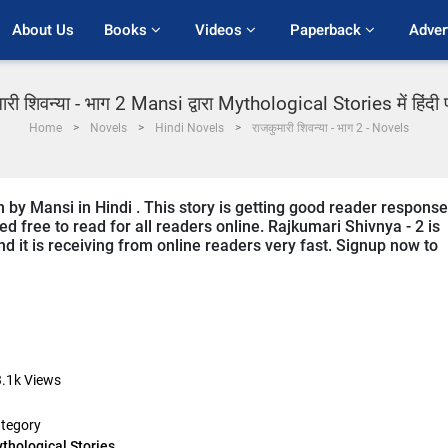
About Us
Books 
Videos 
Paperback 
Adver
ारी शिवन्या - भाग 2 Mansi द्वारा Mythological Stories में हिंदी
Home
Novels
Hindi Novels
राजकुमारी शिवन्या - भाग 2 - Novels
n by Mansi in Hindi . This story is getting good reader response
d free to read for all readers online. Rajkumari Shivnya - 2 is
nd it is receiving from online readers very fast. Signup now to
.1k
Views
tegory
thological Stories