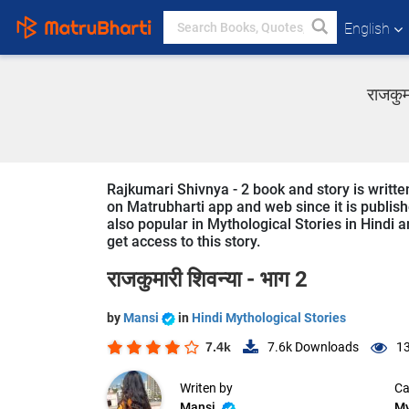
English
राजकुम
Rajkumari Shivnya - 2 book and story is writte
on Matrubharti app and web since it is publishe
also popular in Mythological Stories in Hindi a
get access to this story.
राजकुमारी शिवन्या - भाग 2
by
Mansi
in
Hindi Mythological Stories
7.4k
7.6k
Downloads
13
Writen by
Ca
Mansi
My