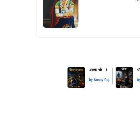
अवतार गाँव - 1
धो
by
Sunny Raj
b