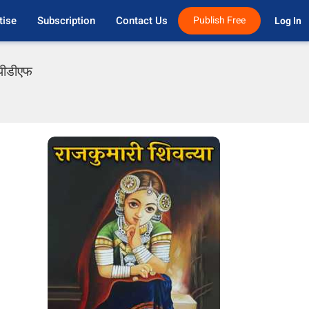
tise
Subscription
Contact Us
Publish Free
Log In 
 पीडीएफ