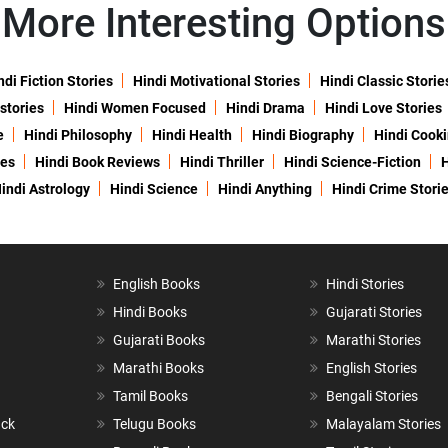
More Interesting Options
ndi Fiction Stories
Hindi Motivational Stories
Hindi Classic Storie
 stories
Hindi Women Focused
Hindi Drama
Hindi Love Stories
e
Hindi Philosophy
Hindi Health
Hindi Biography
Hindi Cook
ies
Hindi Book Reviews
Hindi Thriller
Hindi Science-Fiction
H
indi Astrology
Hindi Science
Hindi Anything
Hindi Crime Stori
English Books
Hindi Stories
Hindi Books
Gujarati Stories
Gujarati Books
Marathi Stories
Marathi Books
English Stories
Tamil Books
Bengali Stories
ack
Telugu Books
Malayalam Stories