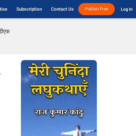
tise
Subscription
Contact Us
Publish Free
Log In 
ीडीएफ
y