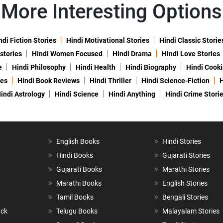
More Interesting Options
ndi Fiction Stories
Hindi Motivational Stories
Hindi Classic Storie
 stories
Hindi Women Focused
Hindi Drama
Hindi Love Stories
e
Hindi Philosophy
Hindi Health
Hindi Biography
Hindi Cook
ies
Hindi Book Reviews
Hindi Thriller
Hindi Science-Fiction
H
indi Astrology
Hindi Science
Hindi Anything
Hindi Crime Stori
English Books
Hindi Stories
Hindi Books
Gujarati Stories
Gujarati Books
Marathi Stories
Marathi Books
English Stories
Tamil Books
Bengali Stories
ack
Telugu Books
Malayalam Stories