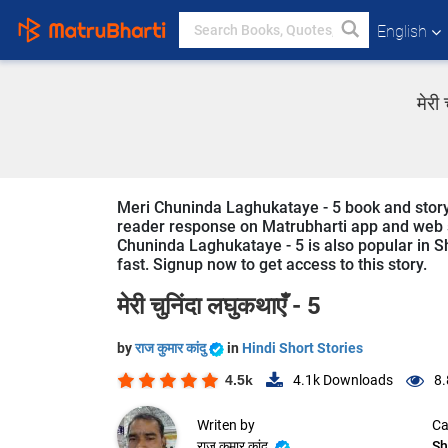
English
मेरी
Meri Chuninda Laghukataye - 5 book and story is 
reader response on Matrubharti app and web sin
Chuninda Laghukataye - 5 is also popular in Sho
fast. Signup now to get access to this story.
मेरी चुनिंदा लघुकथाएँ - 5
by
राज कुमार कांदु
in
Hindi Short Stories
4.5k
4.1k
Downloads
8.
Writen by
Ca
राज कुमार कांदु
Sh