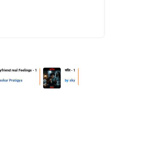
friend real Feelings - 1
कॉल - 1
skar Pratigya
by
sky