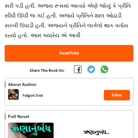
સરી પડી હતી. અજય રૂમમાં આવ્યો એણે જોયું કે પ્રીતિ
સીધી ઊંઘી જ ગઈ હતી. અજયે પ્રીતિને શાલ ઓઢાડી
સરખી ઉંઘાડી હતી. અજયને પ્રીતિને લાગેલો થાક વર્તાય
રહ્યો હતો. આમ ક્યારેય એ આવી
Read Free
Share This Book On:
About Author
Follow
Falguni Dost
Full Novel
ઋણાનુબંધ..