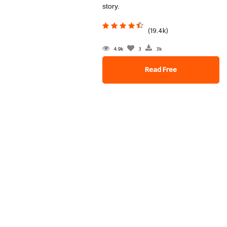
story.
(19.4k)
4.9k
3
3k
Read Free