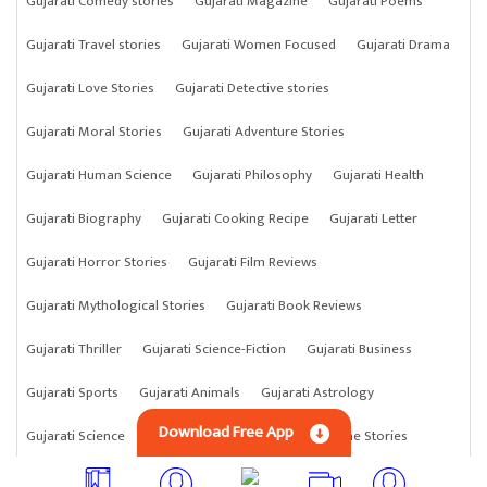
Gujarati Comedy stories
Gujarati Magazine
Gujarati Poems
Gujarati Travel stories
Gujarati Women Focused
Gujarati Drama
Gujarati Love Stories
Gujarati Detective stories
Gujarati Moral Stories
Gujarati Adventure Stories
Gujarati Human Science
Gujarati Philosophy
Gujarati Health
Gujarati Biography
Gujarati Cooking Recipe
Gujarati Letter
Gujarati Horror Stories
Gujarati Film Reviews
Gujarati Mythological Stories
Gujarati Book Reviews
Gujarati Thriller
Gujarati Science-Fiction
Gujarati Business
Gujarati Sports
Gujarati Animals
Gujarati Astrology
Download Free App
Gujarati Science
Gujarati Anything
Gujarati Crime Stories