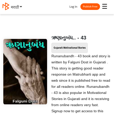
☰
Log In
मराठी
Publish Free
ઋણાનુબંધ.. - 43
Gujarati Motivational Stories
Runanubandh - 43 book and story is
written by Falguni Dost in Gujarati .
This story is getting good reader
response on Matrubharti app and
web since it is published free to read
for all readers online. Runanubandh
- 43 is also popular in Motivational
Stories in Gujarati and it is receiving
from online readers very fast.
Signup now to get access to this