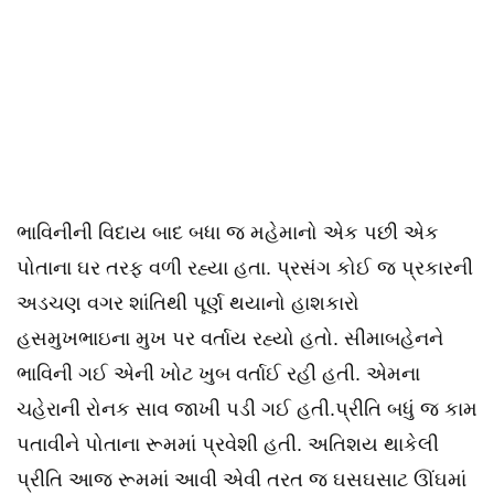
ભાવિનીની વિદાય બાદ બધા જ મહેમાનો એક પછી એક
પોતાના ઘર તરફ વળી રહ્યા હતા. પ્રસંગ કોઈ જ પ્રકારની
અડચણ વગર શાંતિથી પૂર્ણ થયાનો હાશકારો
હસમુખભાઇના મુખ પર વર્તાય રહ્યો હતો. સીમાબહેનને
ભાવિની ગઈ એની ખોટ ખુબ વર્તાઈ રહી હતી. એમના
ચહેરાની રોનક સાવ જાખી પડી ગઈ હતી.પ્રીતિ બધું જ કામ
પતાવીને પોતાના રૂમમાં પ્રવેશી હતી. અતિશય થાકેલી
પ્રીતિ આજ રૂમમાં આવી એવી તરત જ ઘસઘસાટ ઊંઘમાં