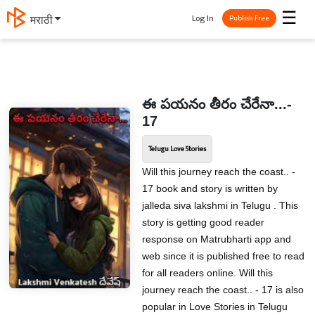
☰
Log In
मराठी
Publish Free
ఈ పయనం తీరం చేరేనా...-
17
Telugu Love Stories
Will this journey reach the coast.. -
17 book and story is written by
jalleda siva lakshmi in Telugu . This
story is getting good reader
response on Matrubharti app and
web since it is published free to read
for all readers online. Will this
journey reach the coast.. - 17 is also
popular in Love Stories in Telugu