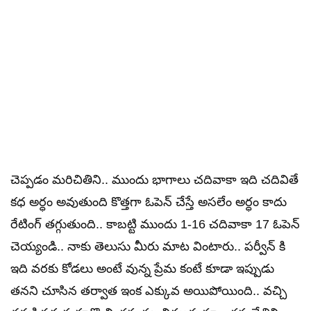
చెప్పడం మరిచితిని.. ముందు భాగాలు చదివాకా ఇది చదివితే
కధ అర్ధం అవుతుంది కొత్తగా ఓపెన్ చేస్తే అసలేం అర్ధం కాదు
రేటింగ్ తగ్గుతుంది.. కాబట్టి ముందు 1-16 చదివాకా 17 ఓపెన్
చెయ్యండి.. నాకు తెలుసు మీరు మాట వింటారు.. పర్వీన్ కి
ఇది వరకు కోడలు అంటే వున్న ప్రేమ కంటే కూడా ఇప్పుడు
తనని చూసిన తర్వాత ఇంక ఎక్కువ అయిపోయింది.. వచ్చి