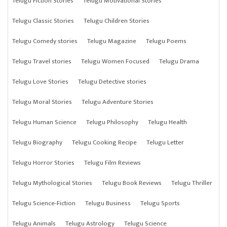
Telugu Fiction Stories
Telugu Motivational Stories
Telugu Classic Stories
Telugu Children Stories
Telugu Comedy stories
Telugu Magazine
Telugu Poems
Telugu Travel stories
Telugu Women Focused
Telugu Drama
Telugu Love Stories
Telugu Detective stories
Telugu Moral Stories
Telugu Adventure Stories
Telugu Human Science
Telugu Philosophy
Telugu Health
Telugu Biography
Telugu Cooking Recipe
Telugu Letter
Telugu Horror Stories
Telugu Film Reviews
Telugu Mythological Stories
Telugu Book Reviews
Telugu Thriller
Telugu Science-Fiction
Telugu Business
Telugu Sports
Telugu Animals
Telugu Astrology
Telugu Science