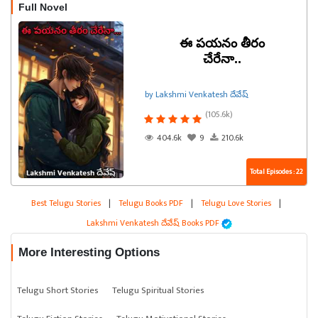
Full Novel
ఈ పయనం తీరం
చేరేనా..
by Lakshmi Venkatesh దేవేష్
(105.6k)
404.6k
9
210.6k
Total Episodes : 22
Best Telugu Stories
|
Telugu Books PDF
|
Telugu Love Stories
|
Lakshmi Venkatesh దేవేష్ Books PDF
More Interesting Options
Telugu Short Stories
Telugu Spiritual Stories