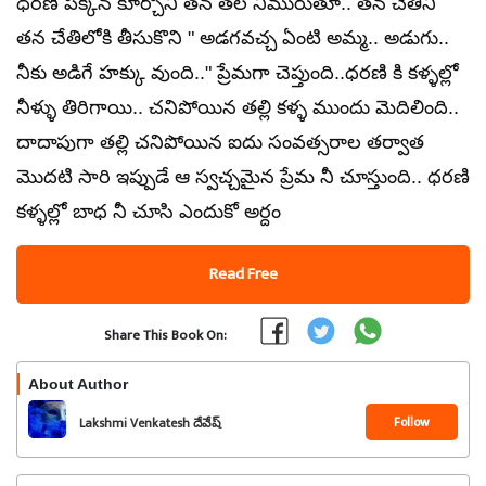
ధరణి పక్కన కూర్చొని తన తల నిమురుతూ.. తన చేతిని
తన చేతిలోకి తీసుకొని " అడగవచ్చ ఏంటి అమ్మ.. అడుగు..
నీకు అడిగే హక్కు వుంది.." ప్రేమగా చెప్తుంది..ధరణి కి కళ్ళల్లో
నీళ్ళు తిరిగాయి.. చనిపోయిన తల్లి కళ్ళ ముందు మెదిలింది..
దాదాపుగా తల్లి చనిపోయిన ఐదు సంవత్సరాల తర్వాత
మొదటి సారి ఇప్పుడే ఆ స్వచ్చమైన ప్రేమ నీ చూస్తుంది.. ధరణి
కళ్ళల్లో బాధ నీ చూసి ఎందుకో అర్దం
Read Free
Share This Book On:
About Author
Follow
Lakshmi Venkatesh దేవేష్