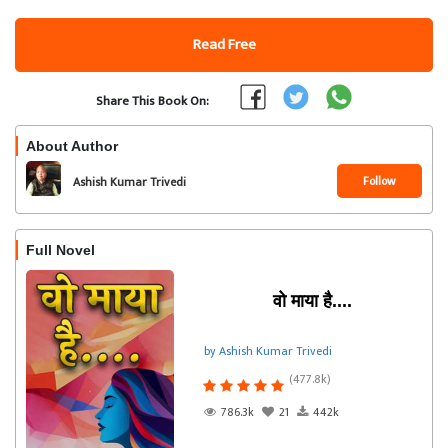
Read Free
Share This Book On:
About Author
Follow
Ashish Kumar Trivedi
Full Novel
वो माया है....
by Ashish Kumar Trivedi
(477.8k)
786.3k
21
442k