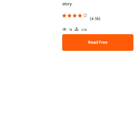
story.
(4.5k)
7k
3.5k
Read Free