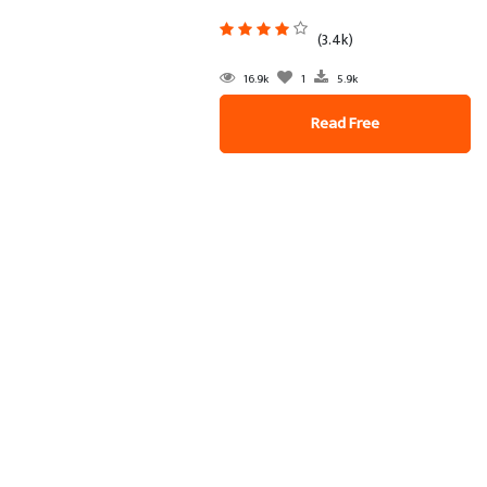
(3.4k)
16.9k
1
5.9k
Read Free