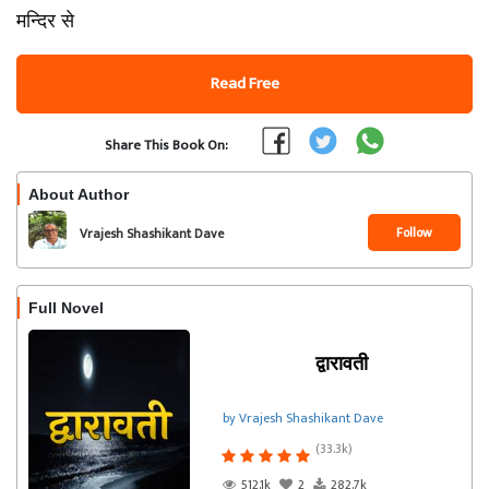
मन्दिर से
Read Free
Share This Book On:
About Author
Follow
Vrajesh Shashikant Dave
Full Novel
द्वारावती
by Vrajesh Shashikant Dave
(33.3k)
512.1k
2
282.7k