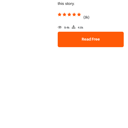
this story.
(3k)
9.4k
4.8k
Read Free