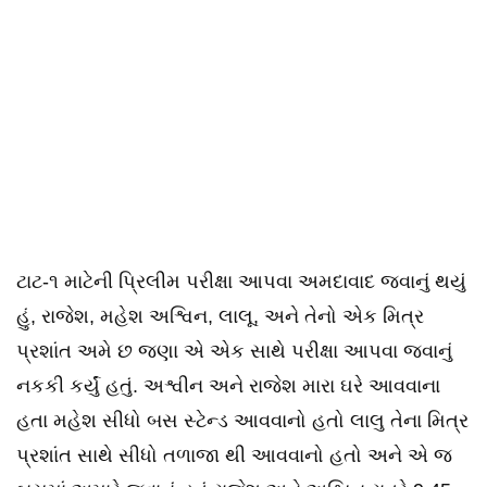
ટાટ-૧ માટેની પ્રિલીમ પરીક્ષા આપવા અમદાવાદ જવાનું થયું
હું, રાજેશ, મહેશ અશ્વિન, લાલૂ, અને તેનો એક મિત્ર
પ્રશાંત અમે છ જણા એ એક સાથે પરીક્ષા આપવા જવાનું
નકકી કર્યું હતું. અશ્વીન અને રાજેશ મારા ઘરે આવવાના
હતા મહેશ સીધો બસ સ્ટેન્ડ આવવાનો હતો લાલુ તેના મિત્ર
પ્રશાંત સાથે સીધો તળાજા થી આવવાનો હતો અને એ જ