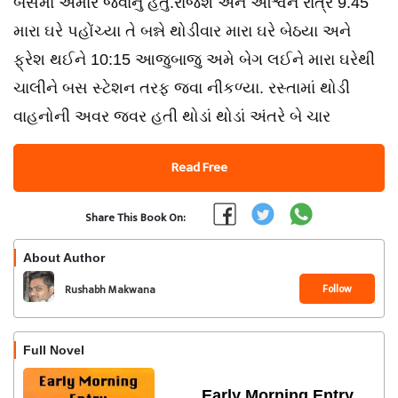
બસમાં અમારે જવાનું હતું.રાજેશ અને અશ્વિન રાત્રે 9.45
મારા ઘરે પહોંચ્યા તે બન્ને થોડીવાર મારા ઘરે બેઠયા અને
ફ્રેશ થઈને 10:15 આજુબાજુ અમે બેગ લઈને મારા ઘરેથી
ચાલીને બસ સ્ટેશન તરફ જવા નીકળ્યા. રસ્તામાં થોડી
વાહનોની અવર જવર હતી થોડાં થોડાં અંતરે બે ચાર
Read Free
Share This Book On:
About Author
Follow
Rushabh Makwana
Full Novel
Early Morning Entry