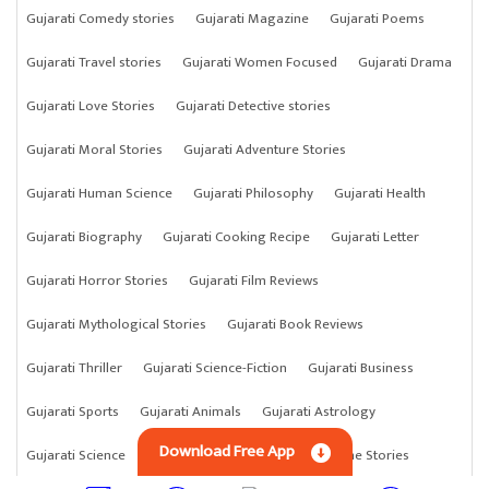
Gujarati Comedy stories
Gujarati Magazine
Gujarati Poems
Gujarati Travel stories
Gujarati Women Focused
Gujarati Drama
Gujarati Love Stories
Gujarati Detective stories
Gujarati Moral Stories
Gujarati Adventure Stories
Gujarati Human Science
Gujarati Philosophy
Gujarati Health
Gujarati Biography
Gujarati Cooking Recipe
Gujarati Letter
Gujarati Horror Stories
Gujarati Film Reviews
Gujarati Mythological Stories
Gujarati Book Reviews
Gujarati Thriller
Gujarati Science-Fiction
Gujarati Business
Gujarati Sports
Gujarati Animals
Gujarati Astrology
Download Free App
Gujarati Science
Gujarati Anything
Gujarati Crime Stories