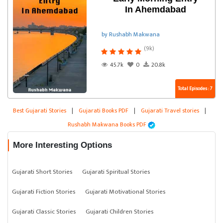
In Ahemdabad
by Rushabh Makwana
(9k)
45.7k
0
20.8k
Total Episodes : 7
Best Gujarati Stories
|
Gujarati Books PDF
|
Gujarati Travel stories
|
Rushabh Makwana Books PDF
More Interesting Options
Gujarati Short Stories
Gujarati Spiritual Stories
Gujarati Fiction Stories
Gujarati Motivational Stories
Gujarati Classic Stories
Gujarati Children Stories