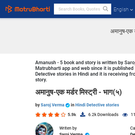
English
अमानुष-एक म
Amanush - 5 book and story is written by Saroj
Matrubharti app and web since it is published f
Detective stories in Hindi and it is receiving 
story.
अमानुष-एक मर्डर मिस्ट्री - भाग(५)
by
Saroj Verma
in
Hindi Detective stories
5.9k
6.2k
Downloads
11
Writen by
Ca
Saroj Verma
De