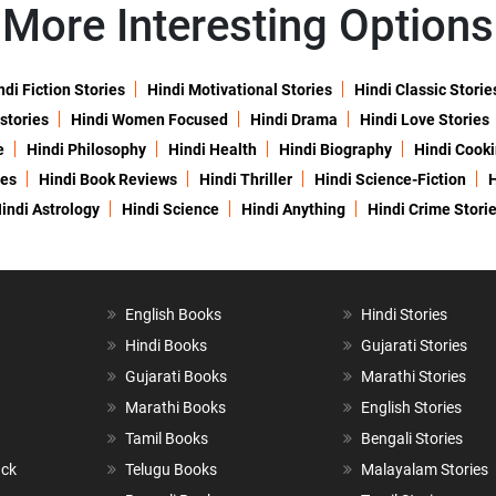
More Interesting Options
ndi Fiction Stories
Hindi Motivational Stories
Hindi Classic Storie
 stories
Hindi Women Focused
Hindi Drama
Hindi Love Stories
e
Hindi Philosophy
Hindi Health
Hindi Biography
Hindi Cook
ies
Hindi Book Reviews
Hindi Thriller
Hindi Science-Fiction
H
indi Astrology
Hindi Science
Hindi Anything
Hindi Crime Stori
English Books
Hindi Stories
Hindi Books
Gujarati Stories
Gujarati Books
Marathi Stories
Marathi Books
English Stories
Tamil Books
Bengali Stories
ack
Telugu Books
Malayalam Stories