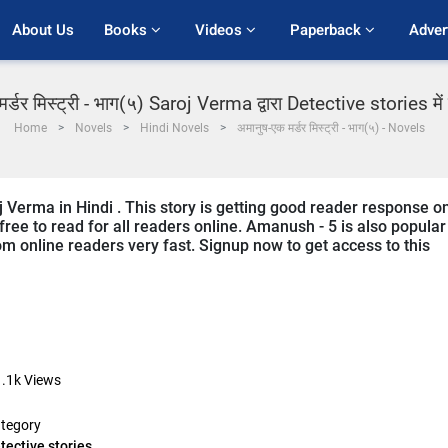
About Us
Books 
Videos 
Paperback 
Adver
र्डर मिस्ट्री - भाग(५) Saroj Verma द्वारा Detective stories में 
Home
Novels
Hindi Novels
अमानुष-एक मर्डर मिस्ट्री - भाग(५) - Novels
 Verma in Hindi . This story is getting good reader response o
ree to read for all readers online. Amanush - 5 is also popular
from online readers very fast. Signup now to get access to this
.1k
Views
tegory
tective stories