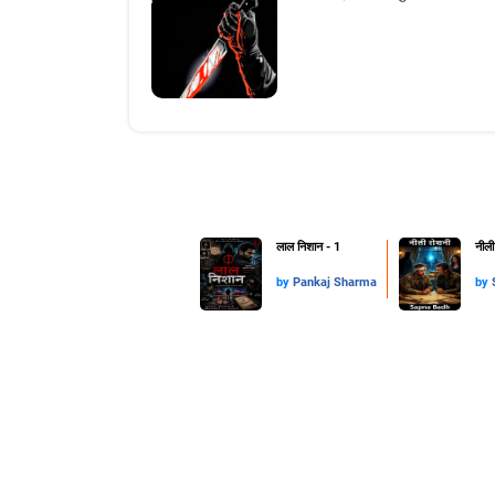
लाल निशान - 1
नीली
by
Pankaj Sharma
by