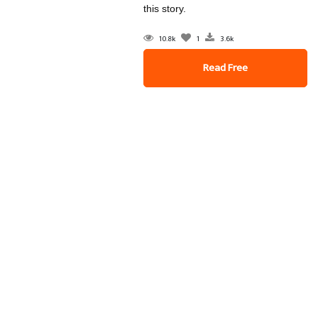
this story.
10.8k
1
3.6k
Read Free