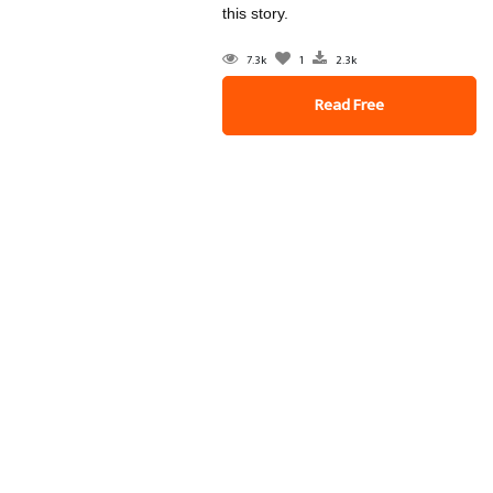
this story.
7.3k
1
2.3k
Read Free