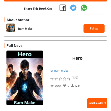
Share This Book On:
About Author
Follow
Ram Make
Full Novel
Hero
by Ram Make
(432)
26.6k
0
12.1k
Total Episodes : 9