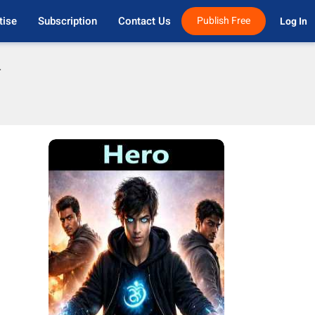
tise
Subscription
Contact Us
Publish Free
Log In 
फ