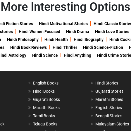
More Interesting Options
ndi Fiction Stories
Hindi Motivational Stories
Hindi Classic Storie
 stories
Hindi Women Focused
Hindi Drama
Hindi Love Stories
e
Hindi Philosophy
Hindi Health
Hindi Biography
Hindi Cook
ies
Hindi Book Reviews
Hindi Thriller
Hindi Science-Fiction
H
indi Astrology
Hindi Science
Hindi Anything
Hindi Crime Stori
English Books
Hindi Stories
Hindi Books
Gujarati Stories
Gujarati Books
Marathi Stories
Marathi Books
English Stories
Tamil Books
Bengali Stories
ack
Telugu Books
Malayalam Stories