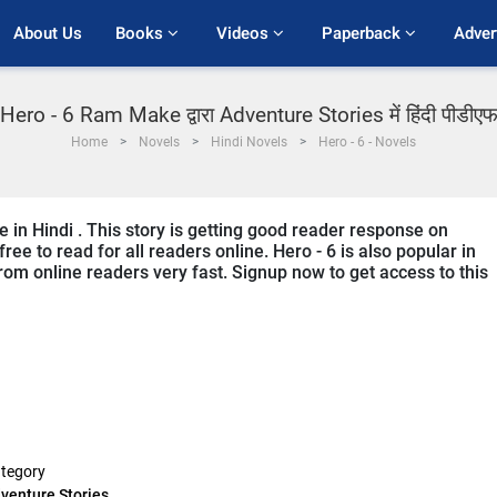
About Us
Books 
Videos 
Paperback 
Adver
Hero - 6 Ram Make द्वारा Adventure Stories में हिंदी पीडीए
Home
Novels
Hindi Novels
Hero - 6 - Novels
 in Hindi . This story is getting good reader response on
ree to read for all readers online. Hero - 6 is also popular in
from online readers very fast. Signup now to get access to this
tegory
venture Stories