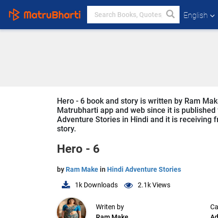
English
Hero - 6 book and story is written by Ram Make
Matrubharti app and web since it is published f
Adventure Stories in Hindi and it is receiving 
story.
Hero - 6
by
Ram Make
in
Hindi Adventure Stories
1k
Downloads
2.1k
Views
Writen by
Ca
Ram Make
Ad